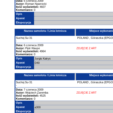
Data:
6 czerwca 2009
Autor:
Roman Nawrocki
Ilość wyświetleń:
4607
Komentarze:
0
Opis
Aparat
Ekspozycja
Nazwa samolotu / Linia lotnicza
Miejsce wykonani
Suchoj
Su-31
POLAND
,
Góraszka (EPGO
-
Data:
6 czerwca 2009
Autor:
Piotr Klause
ZDJĘCIE Z ART
Ilość wyświetleń:
4964
Komentarze:
0
Opis
Jurgis Kairys
Aparat
D40
Ekspozycja
Nazwa samolotu / Linia lotnicza
Miejsce wykonani
Suchoj
Su-31
POLAND
,
Góraszka (EPGO
-
Data:
7 czerwca 2009
Autor:
Wojciech Zaremba
ZDJĘCIE Z ART
Ilość wyświetleń:
4525
Komentarze:
0
Opis
Aparat
a300
Ekspozycja