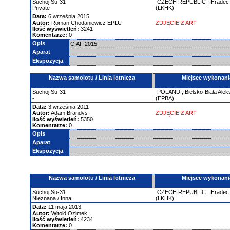
Suchoj
Su-31
CZECH REPUBLIC
,
Hradec 
Private
(LKHK)
Data:
6 września 2015
Autor:
Roman Chodaniewicz EPLU
ZDJĘCIE Z ART
Ilość wyświetleń:
3241
Komentarze:
0
Opis
CIAF 2015
Aparat
Ekspozycja
Nazwa samolotu / Linia lotnicza
Miejsce wykonani
Suchoj
Su-31
POLAND
,
Bielsko-Biała Ale
-
(EPBA)
Data:
3 września 2011
Autor:
Adam Brandys
ZDJĘCIE Z ART
Ilość wyświetleń:
5350
Komentarze:
0
Opis
Aparat
Ekspozycja
Nazwa samolotu / Linia lotnicza
Miejsce wykonani
Suchoj
Su-31
CZECH REPUBLIC
,
Hradec 
Nieznana / Inna
(LKHK)
Data:
11 maja 2013
Autor:
Witold Ozimek
Ilość wyświetleń:
4234
Komentarze:
0