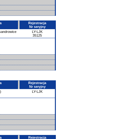
a
Rejestracja
Nr seryjny
ksandrowice
LY-LJK
35125
a
Rejestracja
Nr seryjny
)
LY-LJK
a
Rejestracja