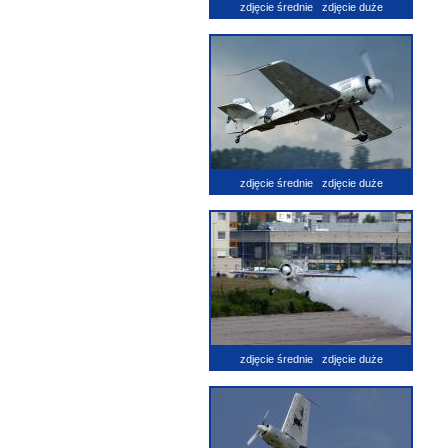
zdjęcie średnie
zdjęcie duże
zdjęcie średnie
zdjęcie duże
zdjęcie średnie
zdjęcie duże