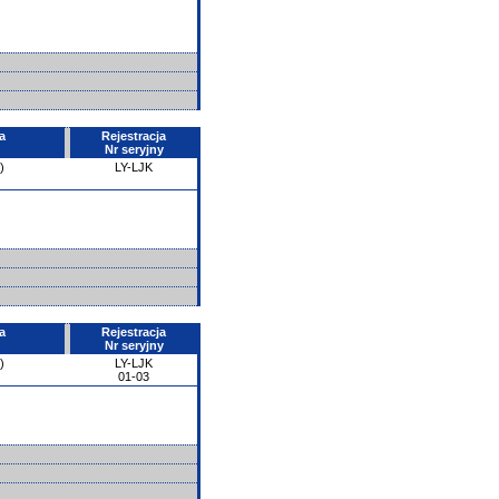
a
Rejestracja
Nr seryjny
)
LY-LJK
a
Rejestracja
Nr seryjny
)
LY-LJK
01-03