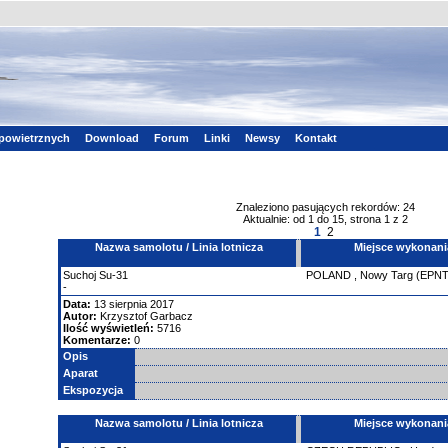
powietrznych
Download
Forum
Linki
Newsy
Kontakt
Znaleziono pasujących rekordów: 24
Aktualnie: od 1 do 15, strona 1 z 2
1
2
Nazwa samolotu / Linia lotnicza
Miejsce wykonani
Suchoj
Su-31
POLAND
,
Nowy Targ (EPNT
-
Data:
13 sierpnia 2017
Autor:
Krzysztof Garbacz
Ilość wyświetleń:
5716
Komentarze:
0
Opis
Aparat
Ekspozycja
Nazwa samolotu / Linia lotnicza
Miejsce wykonani