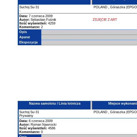
Suchoj
Su-31
POLAND
,
Góraszka (EPGO
-
Data:
7 czerwca 2009
Autor:
Sebastian Fuśnik
ZDJĘCIE Z ART
Ilość wyświetleń:
4259
Komentarze:
2
Opis
Aparat
Ekspozycja
Nazwa samolotu / Linia lotnicza
Miejsce wykonani
Suchoj
Su-31
POLAND
,
Góraszka (EPGO
Prywatny
Data:
6 czerwca 2009
Autor:
Roman Nawrocki
Ilość wyświetleń:
4586
Komentarze:
0
Opis