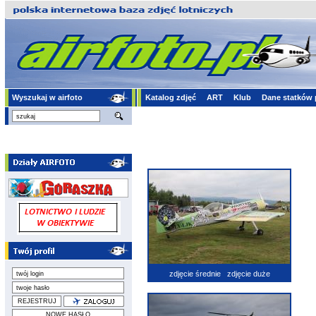
Wyszukaj w airfoto
Katalog zdjęć
ART
Klub
Dane statków 
zdjęcie średnie
zdjęcie duże