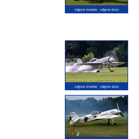
zdjęcie średnie
zdjęcie duże
zdjęcie średnie
zdjęcie duże