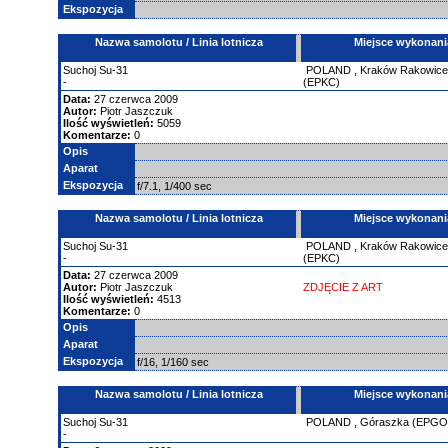
Ekspozycja
Nazwa samolotu / Linia lotnicza
Miejsce wykonani
Suchoj
Su-31
POLAND
,
Kraków Rakowic
-
(EPKC)
Data:
27 czerwca 2009
Autor:
Piotr Jaszczuk
Ilość wyświetleń:
5059
Komentarze:
0
Opis
Aparat
Ekspozycja
f/7.1, 1/400 sec
Nazwa samolotu / Linia lotnicza
Miejsce wykonani
Suchoj
Su-31
POLAND
,
Kraków Rakowic
-
(EPKC)
Data:
27 czerwca 2009
Autor:
Piotr Jaszczuk
ZDJĘCIE Z ART
Ilość wyświetleń:
4513
Komentarze:
0
Opis
Aparat
Ekspozycja
f/16, 1/160 sec
Nazwa samolotu / Linia lotnicza
Miejsce wykonani
Suchoj
Su-31
POLAND
,
Góraszka (EPGO
-