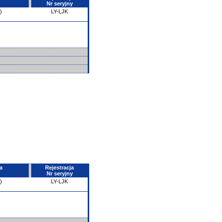
Nr seryjny
)
LY-LJK
a
Rejestracja
Nr seryjny
)
LY-LJK