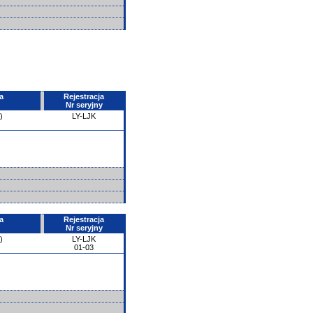
a
Rejestracja
Nr seryjny
)
LY-LJK
a
Rejestracja
Nr seryjny
)
LY-LJK
01-03