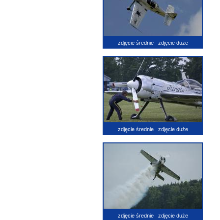
zdjęcie średnie
zdjęcie duże
zdjęcie średnie
zdjęcie duże
zdjęcie średnie
zdjęcie duże