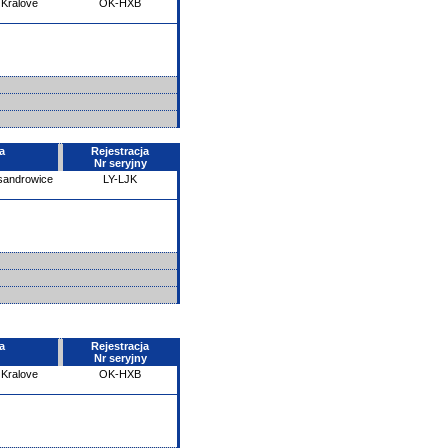
Kralove
OK-HXB
a
Rejestracja
Nr seryjny
ksandrowice
LY-LJK
a
Rejestracja
Nr seryjny
Kralove
OK-HXB