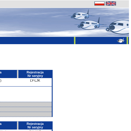
a
Rejestracja
Nr seryjny
)
LY-LJK
a
Rejestracja
Nr seryjny