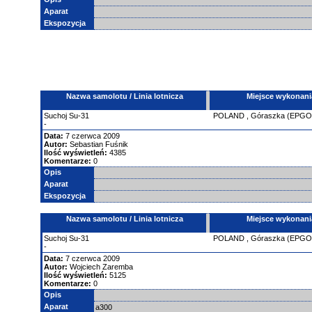
Aparat
Ekspozycja
Nazwa samolotu / Linia lotnicza
Miejsce wykonani
Suchoj
Su-31
POLAND
,
Góraszka (EPGO
-
Data:
7 czerwca 2009
Autor:
Sebastian Fuśnik
Ilość wyświetleń:
4385
Komentarze:
0
Opis
Aparat
Ekspozycja
Nazwa samolotu / Linia lotnicza
Miejsce wykonani
Suchoj
Su-31
POLAND
,
Góraszka (EPGO
-
Data:
7 czerwca 2009
Autor:
Wojciech Zaremba
Ilość wyświetleń:
5125
Komentarze:
0
Opis
Aparat
a300