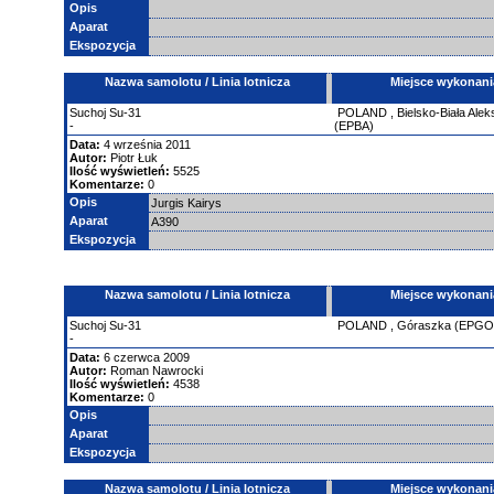
Opis
Aparat
Ekspozycja
Nazwa samolotu / Linia lotnicza
Miejsce wykonani
Suchoj
Su-31
POLAND
,
Bielsko-Biała Ale
-
(EPBA)
Data:
4 września 2011
Autor:
Piotr Łuk
Ilość wyświetleń:
5525
Komentarze:
0
Opis
Jurgis Kairys
Aparat
A390
Ekspozycja
Nazwa samolotu / Linia lotnicza
Miejsce wykonani
Suchoj
Su-31
POLAND
,
Góraszka (EPGO
-
Data:
6 czerwca 2009
Autor:
Roman Nawrocki
Ilość wyświetleń:
4538
Komentarze:
0
Opis
Aparat
Ekspozycja
Nazwa samolotu / Linia lotnicza
Miejsce wykonani