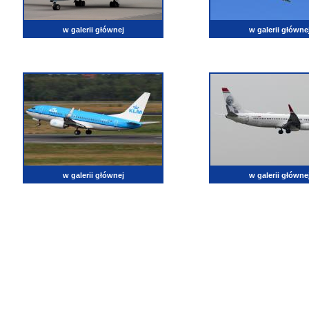
w galerii głównej
w galerii główne
w galerii głównej
w galerii główne
lotnictwo, zdjęcia lotnicze, fotografia, pasja, lotnisko, klub miłoników lotnictwa, balony, samol