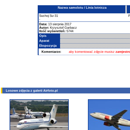
Nazwa samolotu / Linia lotnicza
Suchoj
Su-31
-
Data:
13 sierpnia 2017
Autor:
Krzysztof Garbacz
Ilość wyświetleń:
5744
Opis
Aparat
Ekspozycja
Komentarze:
aby komentować zdjęcie musisz
zarejest
Losowe zdjęcia z galerii Airfoto.pl