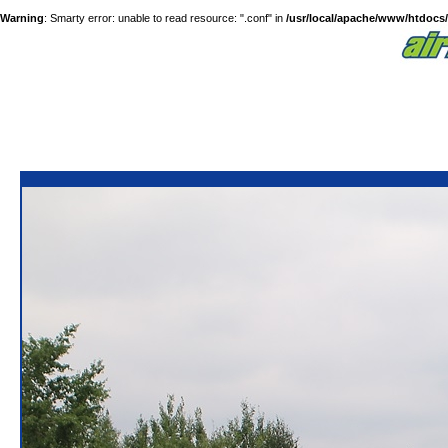
Warning
: Smarty error: unable to read resource: ".conf" in
/usr/local/apache/www/htdocs/a