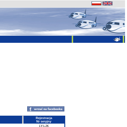
Rejestracja
Nr seryjny
LY-LJK