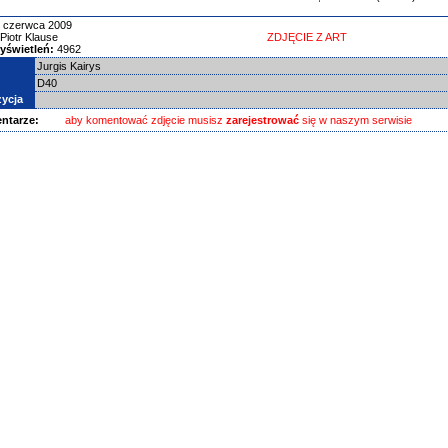
 czerwca 2009
Piotr Klause
ZDJĘCIE Z ART
yświetleń:
4962
Jurgis Kairys
D40
ycja
ntarze:
aby komentować zdjęcie musisz
zarejestrować
się w naszym serwisie