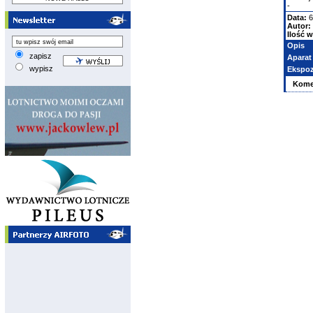
-
Data:
6
Autor:
Ilość w
Opis
zapisz
Aparat
wypisz
Ekspoz
Kome