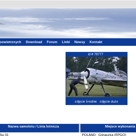
powietrznych
Download
Forum
Linki
Newsy
Kontakt
id # 78777
zdjęcie średnie
zdjęcie duże
Nazwa samolotu / Linia lotnicza
Miejsce wykonania
Su-31
POLAND
,
Góraszka (EPGO)