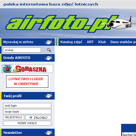
Wyszukaj w airfoto
Katalog zdjęć
ART
Klub
Dane statków p
Suchoj
S