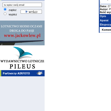
-
Data:
27
Autor:
P
zapisz
Ilość wy
wypisz
Opis
Aparat
Ekspozy
Komen