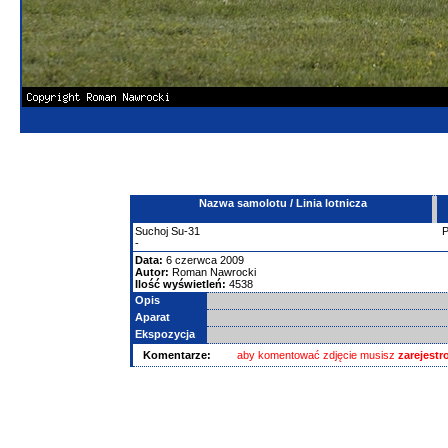
Nazwa samolotu / Linia lotnicza
Suchoj
Su-31
-
Data:
6 czerwca 2009
Autor:
Roman Nawrocki
Ilość wyświetleń:
4538
Opis
Aparat
Ekspozycja
Komentarze:
aby komentować zdjęcie musisz
zarejest