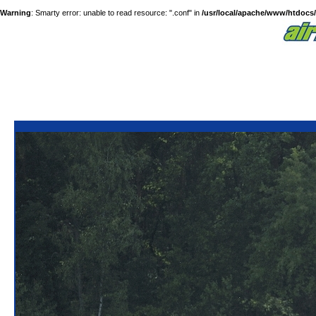
Warning
: Smarty error: unable to read resource: ".conf" in
/usr/local/apache/www/htdocs/a