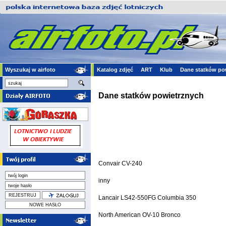
Wyszukaj w airfoto
Katalog zdjęć
ART
Klub
Dane statków po
Dane statków powietrznych
Convair CV-240
inny
Lancair LS42-550FG Columbia 350
North American OV-10 Bronco