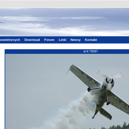
powietrznych
Download
Forum
Linki
Newsy
Kontakt
id # 78587