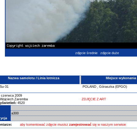
zdjęcie średnie
zdjęcie duże
Nazwa samolotu / Linia lotnicza
Miejsce wykonania
Su-31
POLAND
,
Góraszka (EPGO)
 czerwca 2009
Wojciech Zaremba
ZDJĘCIE Z ART
yświetleń:
4520
a300
ycja
ntarze:
aby komentować zdjęcie musisz
zarejestrować
się w naszym serwisie