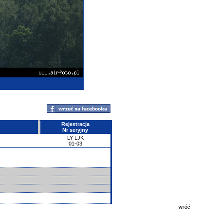
Rejestracja
Nr seryjny
LY-LJK
01-03
wróć