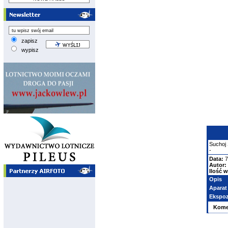
zapisz
wypisz
Suchoj
-
Data:
7
Autor:
Ilość w
Opis
Aparat
Ekspoz
Kome