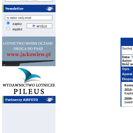
zapisz
wypisz
Suchoj
-
Data:
7
Autor:
Ilość w
Opis
Aparat
Ekspoz
Kome
2010-
Kapita
2009-
świet