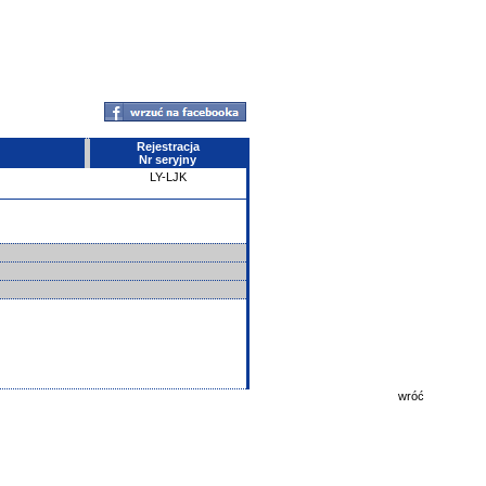
Rejestracja
Nr seryjny
LY-LJK
wróć