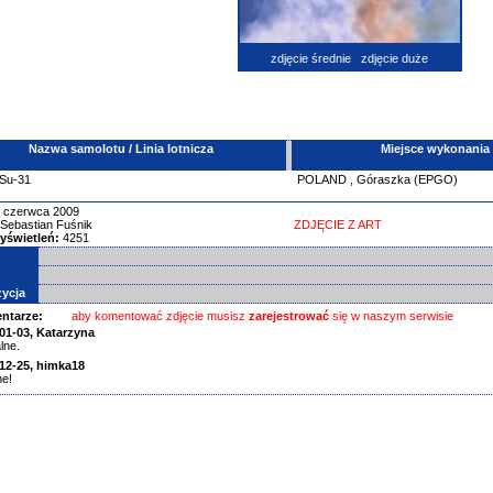
zdjęcie średnie
zdjęcie duże
Nazwa samolotu / Linia lotnicza
Miejsce wykonania
Su-31
POLAND
,
Góraszka (EPGO)
 czerwca 2009
Sebastian Fuśnik
ZDJĘCIE Z ART
yświetleń:
4251
ycja
ntarze:
aby komentować zdjęcie musisz
zarejestrować
się w naszym serwisie
01-03,
Katarzyna
lne.
12-25,
himka18
ne!