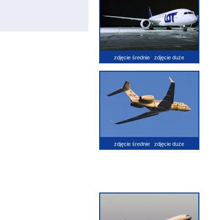
zdjęcie średnie
zdjęcie duże
zdjęcie średnie
zdjęcie duże