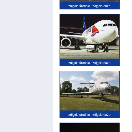
zdjęcie średnie
zdjęcie duże
zdjęcie średnie
zdjęcie duże
zdjęcie średnie
zdjęcie duże