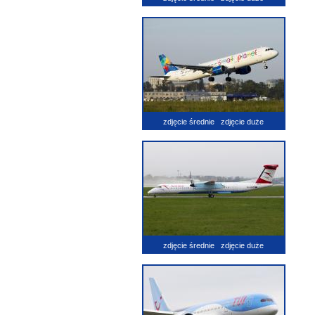
zdjęcie średnie
zdjęcie duże
zdjęcie średnie
zdjęcie duże