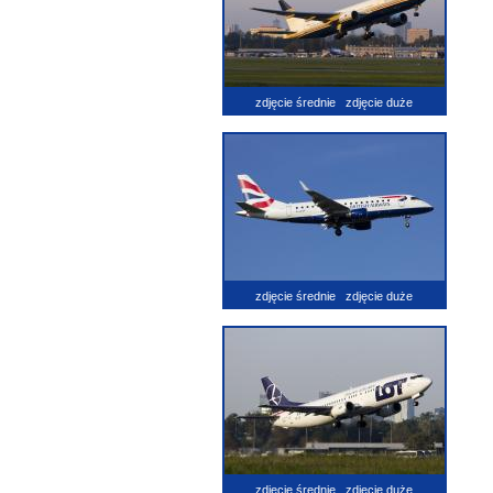
zdjęcie średnie
zdjęcie duże
zdjęcie średnie
zdjęcie duże
zdjęcie średnie
zdjęcie duże