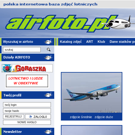
Wyszukaj w airfoto
Katalog zdjęć
ART
Klub
Dane statków p
zdjęcie średnie
zdjęcie duże