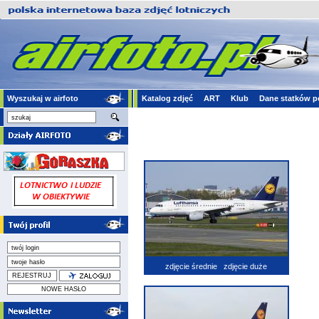
Wyszukaj w airfoto
Katalog zdjęć
ART
Klub
Dane statków p
zdjęcie średnie
zdjęcie duże