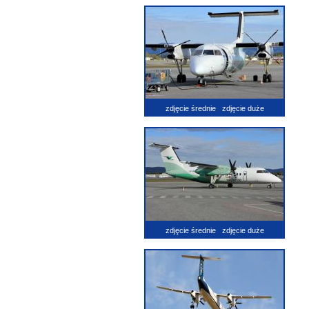
zdjęcie średnie
zdjęcie duże
zdjęcie średnie
zdjęcie duże