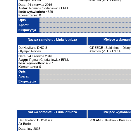
Data:
24 czerwca 2016
Autor:
Roman Chodaniewicz EPLU
Ilość wyświetleń:
4629
Komentarze:
0
Opis
Aparat
Ekspozycja
Nazwa samolotu / Linia lotnicza
Miejsce wykonani
De Havilland
DHC-8
GREECE
,
Zakinthos - Diony
Olympic Airlines
Solomos (ZTH / LGZA)
Data:
24 czerwca 2016
Autor:
Roman Chodaniewicz EPLU
Ilość wyświetleń:
4567
Komentarze:
0
Opis
Aparat
Ekspozycja
Nazwa samolotu / Linia lotnicza
Miejsce wykonani
De Havilland
DHC-8
400
POLAND
,
Kraków - Balice 
Air Berlin
Data:
luty 2016