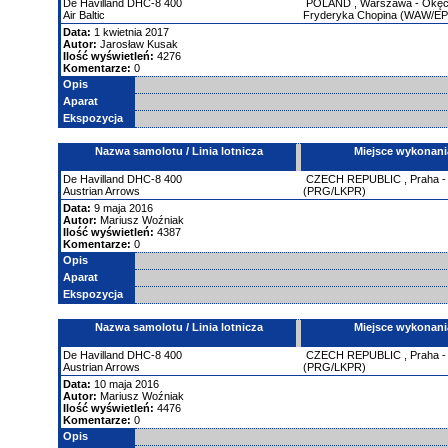
De Havilland
DHC-8
400
POLAND
,
Warszawa - Okęci
Air Baltic
Fryderyka Chopina (WAW/E
Data:
1 kwietnia 2017
Autor:
Jarosław Kusak
Ilość wyświetleń:
4276
Komentarze:
0
Opis
Aparat
Ekspozycja
Nazwa samolotu / Linia lotnicza
Miejsce wykonani
De Havilland
DHC-8
400
CZECH REPUBLIC
,
Praha 
Austrian Arrows
(PRG/LKPR)
Data:
9 maja 2016
Autor:
Mariusz Woźniak
Ilość wyświetleń:
4387
Komentarze:
0
Opis
Aparat
Ekspozycja
Nazwa samolotu / Linia lotnicza
Miejsce wykonani
De Havilland
DHC-8
400
CZECH REPUBLIC
,
Praha 
Austrian Arrows
(PRG/LKPR)
Data:
10 maja 2016
Autor:
Mariusz Woźniak
Ilość wyświetleń:
4476
Komentarze:
0
Opis