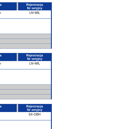
a
Rejestracja
Nr seryjny
n
LN-WIL
a
Rejestracja
Nr seryjny
n
LN-WIL
a
Rejestracja
Nr seryjny
SX-OBH