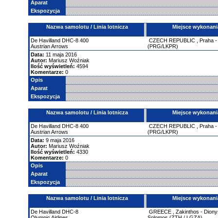
Aparat
Ekspozycja
Nazwa samolotu / Linia lotnicza
Miejsce wykonani
De Havilland
DHC-8
400
CZECH REPUBLIC
,
Praha 
Austrian Arrows
(PRG/LKPR)
Data:
11 maja 2016
Autor:
Mariusz Woźniak
Ilość wyświetleń:
4594
Komentarze:
0
Opis
Aparat
Ekspozycja
Nazwa samolotu / Linia lotnicza
Miejsce wykonani
De Havilland
DHC-8
400
CZECH REPUBLIC
,
Praha 
Austrian Arrows
(PRG/LKPR)
Data:
9 maja 2016
Autor:
Mariusz Woźniak
Ilość wyświetleń:
4330
Komentarze:
0
Opis
Aparat
Ekspozycja
Nazwa samolotu / Linia lotnicza
Miejsce wykonani
De Havilland
DHC-8
GREECE
,
Zakinthos - Diony
Olympic Airlines
Solomos (ZTH / LGZA)