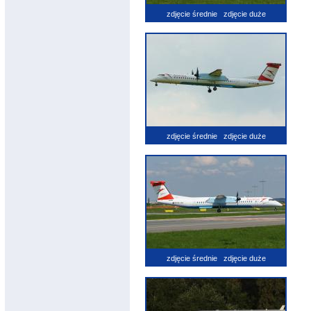
zdjęcie średnie
zdjęcie duże
zdjęcie średnie
zdjęcie duże
zdjęcie średnie
zdjęcie duże