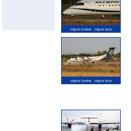
zdjęcie średnie
zdjęcie duże
zdjęcie średnie
zdjęcie duże