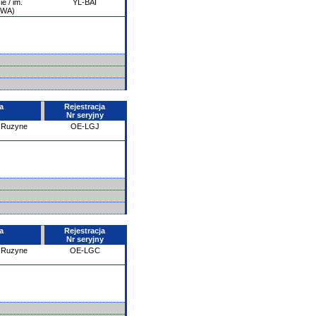
e / im.
YL-BAI
PWA)
a
Rejestracja
Nr seryjny
- Ruzyne
OE-LGJ
a
Rejestracja
Nr seryjny
- Ruzyne
OE-LGC