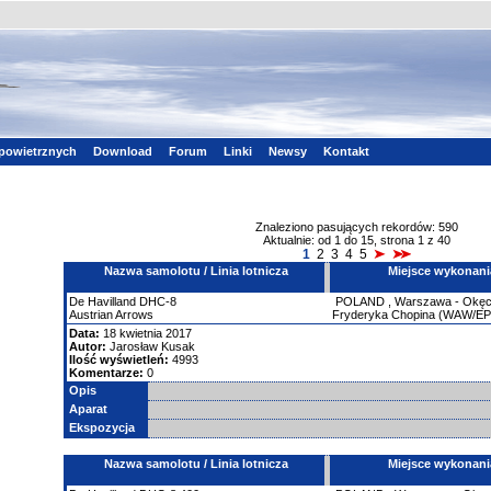
powietrznych
Download
Forum
Linki
Newsy
Kontakt
Znaleziono pasujących rekordów: 590
Aktualnie: od 1 do 15, strona 1 z 40
1
2
3
4
5
Nazwa samolotu / Linia lotnicza
Miejsce wykonani
De Havilland
DHC-8
POLAND
,
Warszawa - Okęci
Austrian Arrows
Fryderyka Chopina (WAW/E
Data:
18 kwietnia 2017
Autor:
Jarosław Kusak
Ilość wyświetleń:
4993
Komentarze:
0
Opis
Aparat
Ekspozycja
Nazwa samolotu / Linia lotnicza
Miejsce wykonani