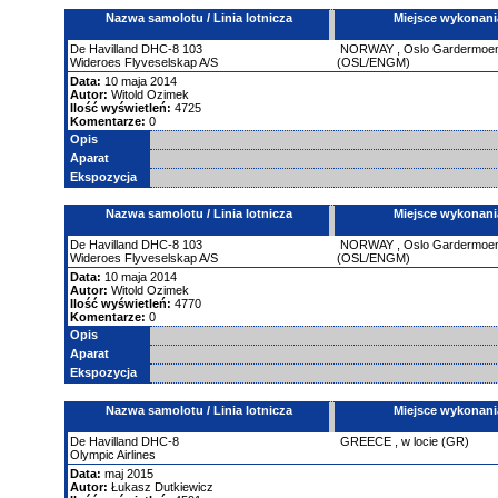
Nazwa samolotu / Linia lotnicza
Miejsce wykonani
De Havilland
DHC-8
103
NORWAY
,
Oslo Gardermoe
Wideroes Flyveselskap A/S
(OSL/ENGM)
Data:
10 maja 2014
Autor:
Witold Ozimek
Ilość wyświetleń:
4725
Komentarze:
0
Opis
Aparat
Ekspozycja
Nazwa samolotu / Linia lotnicza
Miejsce wykonani
De Havilland
DHC-8
103
NORWAY
,
Oslo Gardermoe
Wideroes Flyveselskap A/S
(OSL/ENGM)
Data:
10 maja 2014
Autor:
Witold Ozimek
Ilość wyświetleń:
4770
Komentarze:
0
Opis
Aparat
Ekspozycja
Nazwa samolotu / Linia lotnicza
Miejsce wykonani
De Havilland
DHC-8
GREECE
,
w locie (GR)
Olympic Airlines
Data:
maj 2015
Autor:
Łukasz Dutkiewicz