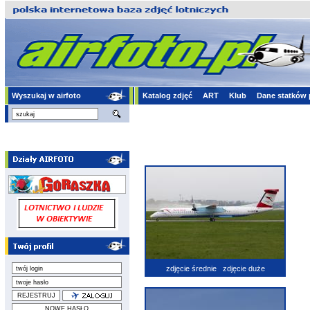
Wyszukaj w airfoto
Katalog zdjęć
ART
Klub
Dane statków 
zdjęcie średnie
zdjęcie duże