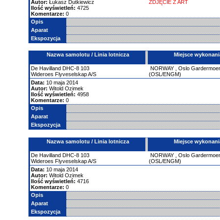
Autor:
Łukasz Dutkiewicz
ZDJĘCIE Z ART
Ilość wyświetleń:
4725
Komentarze:
0
Opis
Aparat
Ekspozycja
Nazwa samolotu / Linia lotnicza
Miejsce wykonani
De Havilland
DHC-8
103
NORWAY
,
Oslo Gardermoe
Wideroes Flyveselskap A/S
(OSL/ENGM)
Data:
10 maja 2014
Autor:
Witold Ozimek
Ilość wyświetleń:
4958
Komentarze:
0
Opis
Aparat
Ekspozycja
Nazwa samolotu / Linia lotnicza
Miejsce wykonani
De Havilland
DHC-8
103
NORWAY
,
Oslo Gardermoe
Wideroes Flyveselskap A/S
(OSL/ENGM)
Data:
10 maja 2014
Autor:
Witold Ozimek
Ilość wyświetleń:
4716
Komentarze:
0
Opis
Aparat
Ekspozycja