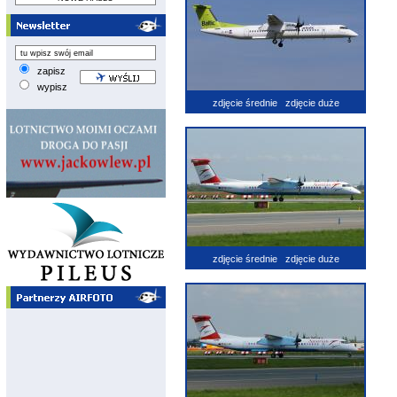
zapisz
wypisz
zdjęcie średnie
zdjęcie duże
zdjęcie średnie
zdjęcie duże