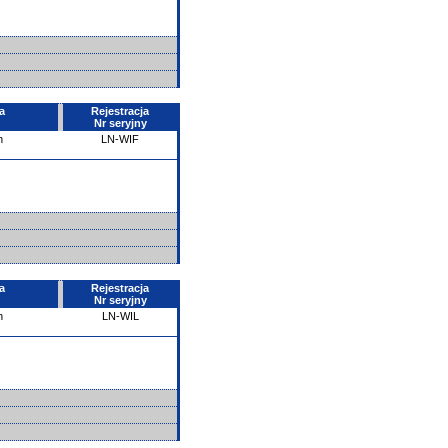
a
Rejestracja
Nr seryjny
n
LN-WIF
a
Rejestracja
Nr seryjny
n
LN-WIL