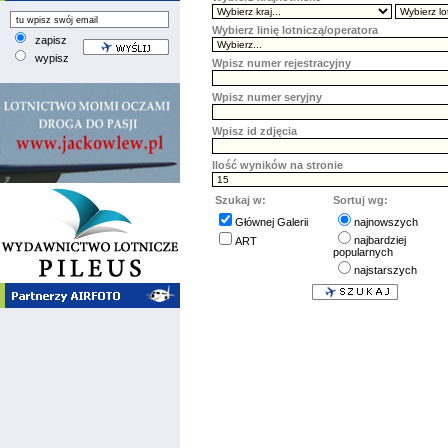
Wybierz linię lotniczą/operatora
zapisz
wypisz
Wpisz numer rejestracyjny
Wpisz numer seryjny
Wpisz id zdjęcia
Ilość wyników na stronie
Szukaj w:
Sortuj wg:
Głównej Galerii
najnowszych
najbardziej
ART
popularnych
najstarszych