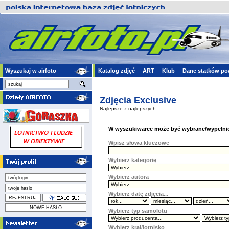
Wyszukaj w airfoto
Katalog zdjęć
ART
Klub
Dane statków po
Zdjęcia Exclusive
Najlepsze z najlepszych
W wyszukiwarce może być wybrane/wypełnion
Wpisz słowa kluczowe
Wybierz kategorię
Wybierz autora
Wybierz datę zdjęcia...
Wybierz typ samolotu
Wybierz kraj/lotnisko