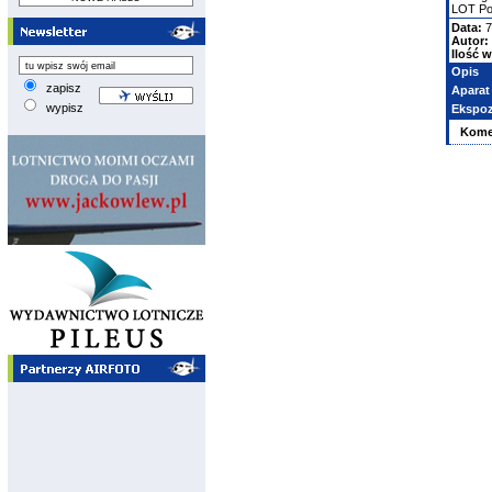
LOT Pol
Data:
7
Autor:
Ilość w
Opis
zapisz
Aparat
wypisz
Ekspoz
Kome