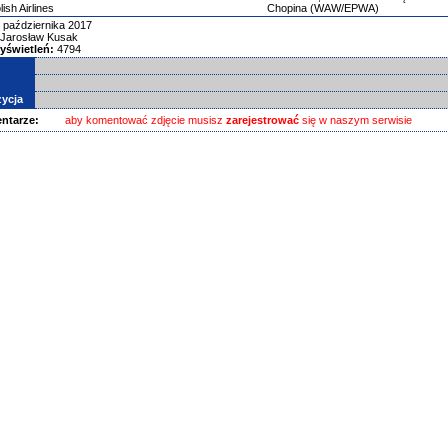
ish Airlines
Chopina (WAW/EPWA)
 października 2017
Jarosław Kusak
yświetleń:
4794
ycja
ntarze:
aby komentować zdjęcie musisz
zarejestrować
się w naszym serwisie