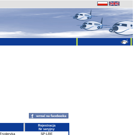
Rejestracja
Nr seryjny
 Fryderyka
SP-LRE