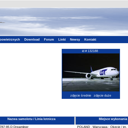
powietrznych
Download
Forum
Linki
Newsy
Kontakt
id # 132188
zdjęcie średnie
zdjęcie duże
Nazwa samolotu / Linia lotnicza
Miejsce wykonania
787-85 D Dreamliner
POLAND
,
Warszawa - Okęcie / im.