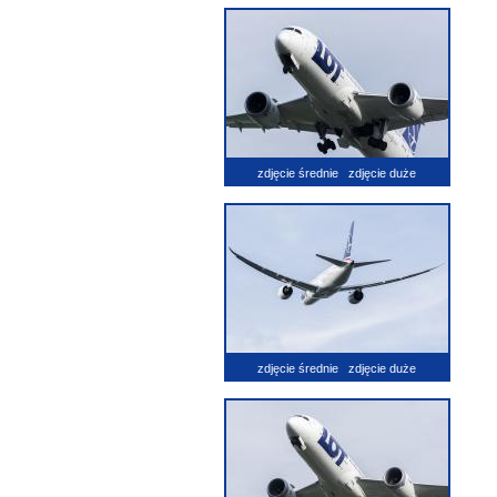
zdjęcie średnie
zdjęcie duże
zdjęcie średnie
zdjęcie duże