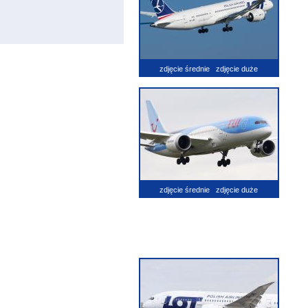
zdjęcie średnie
zdjęcie duże
zdjęcie średnie
zdjęcie duże