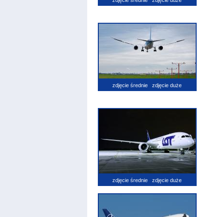
zdjęcie średnie
zdjęcie duże
zdjęcie średnie
zdjęcie duże
zdjęcie średnie
zdjęcie duże