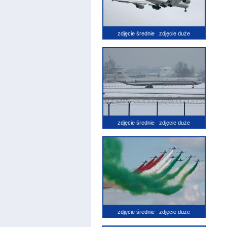
zdjęcie średnie
zdjęcie duże
zdjęcie średnie
zdjęcie duże
zdjęcie średnie
zdjęcie duże