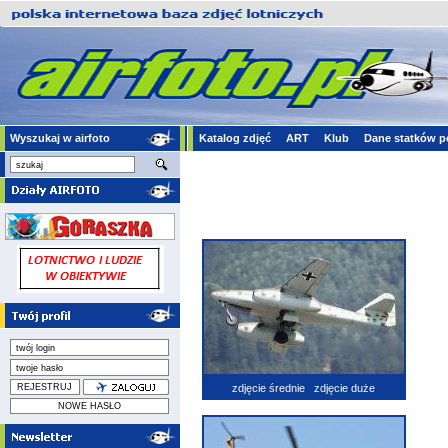
Wyszukaj w airfoto
Katalog zdjęć
ART
Klub
Dane statków p
zdjęcie średnie
zdjęcie duże