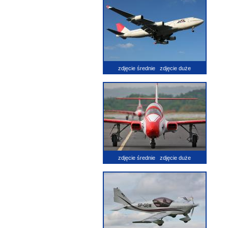
zdjęcie średnie
zdjęcie duże
zdjęcie średnie
zdjęcie duże