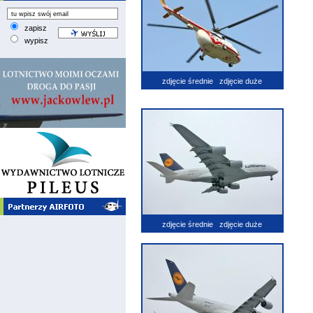
zapisz
wypisz
zdjęcie średnie
zdjęcie duże
zdjęcie średnie
zdjęcie duże