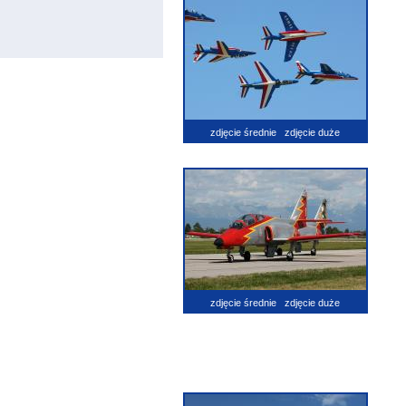
zdjęcie średnie
zdjęcie duże
zdjęcie średnie
zdjęcie duże