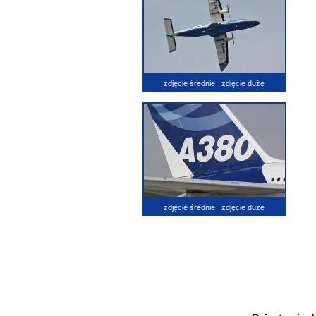
zdjęcie średnie
zdjęcie duże
zdjęcie średnie
zdjęcie duże