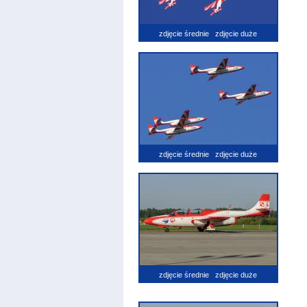
zdjęcie średnie
zdjęcie duże
zdjęcie średnie
zdjęcie duże
zdjęcie średnie
zdjęcie duże