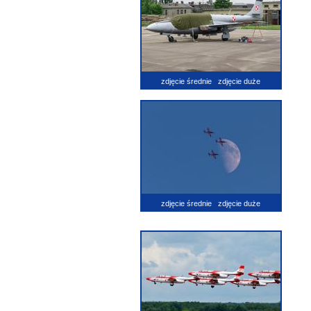
zdjęcie średnie
zdjęcie duże
zdjęcie średnie
zdjęcie duże