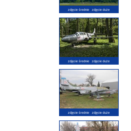
zdjęcie średnie
zdjęcie duże
zdjęcie średnie
zdjęcie duże
zdjęcie średnie
zdjęcie duże