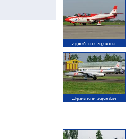
zdjęcie średnie
zdjęcie duże
zdjęcie średnie
zdjęcie duże