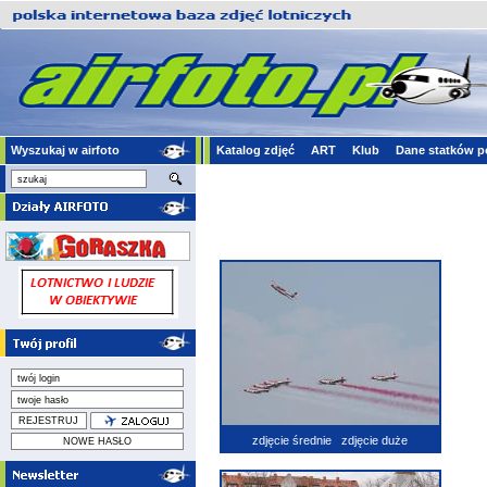
Wyszukaj w airfoto
Katalog zdjęć
ART
Klub
Dane statków p
zdjęcie średnie
zdjęcie duże