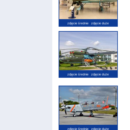
zdjęcie średnie
zdjęcie duże
zdjęcie średnie
zdjęcie duże
zdjęcie średnie
zdjęcie duże