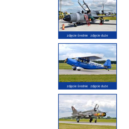
zdjęcie średnie
zdjęcie duże
zdjęcie średnie
zdjęcie duże