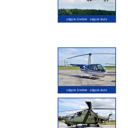
zdjęcie średnie
zdjęcie duże
zdjęcie średnie
zdjęcie duże