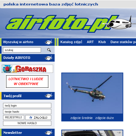
Wyszukaj w airfoto
Katalog zdjęć
ART
Klub
Dane statków p
zdjęcie średnie
zdjęcie duże