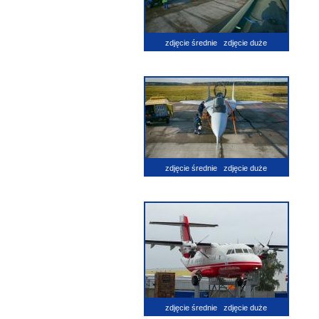
zdjęcie średnie
zdjęcie duże
zdjęcie średnie
zdjęcie duże
zdjęcie średnie
zdjęcie duże