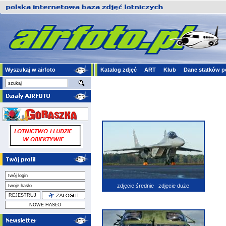
Wyszukaj w airfoto
Katalog zdjęć
ART
Klub
Dane statków p
zdjęcie średnie
zdjęcie duże