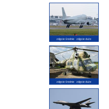
zdjęcie średnie
zdjęcie duże
zdjęcie średnie
zdjęcie duże