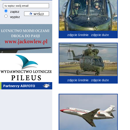
zapisz
wypisz
zdjęcie średnie
zdjęcie duże
zdjęcie średnie
zdjęcie duże