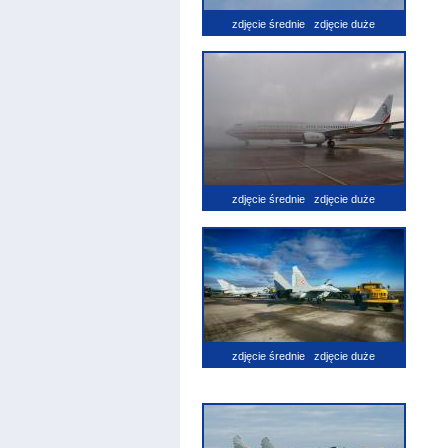
zdjęcie średnie
zdjęcie duże
zdjęcie średnie
zdjęcie duże
zdjęcie średnie
zdjęcie duże