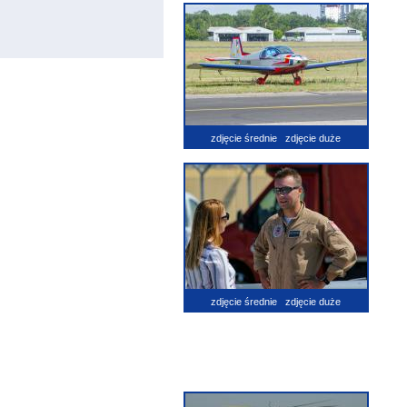
zdjęcie średnie
zdjęcie duże
zdjęcie średnie
zdjęcie duże