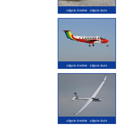
zdjęcie średnie
zdjęcie duże
zdjęcie średnie
zdjęcie duże
zdjęcie średnie
zdjęcie duże