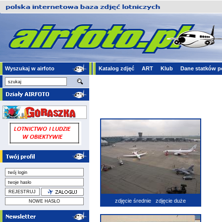
Wyszukaj w airfoto
Katalog zdjęć
ART
Klub
Dane statków p
zdjęcie średnie
zdjęcie duże