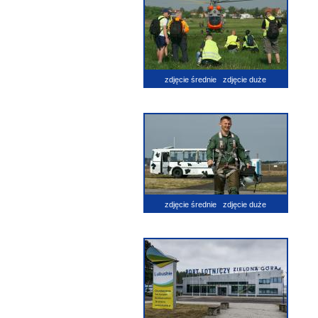
zdjęcie średnie
zdjęcie duże
zdjęcie średnie
zdjęcie duże