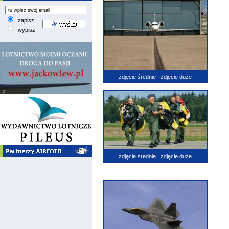
zapisz
wypisz
zdjęcie średnie
zdjęcie duże
zdjęcie średnie
zdjęcie duże