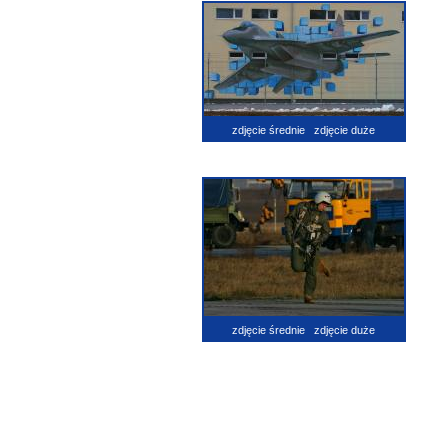
zdjęcie średnie
zdjęcie duże
zdjęcie średnie
zdjęcie duże