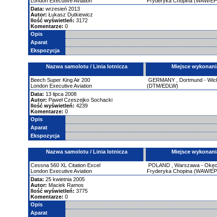
London Executive Aviation
Fryderyka Chopina (WAW/E
Data:
wrzesień 2013
Autor:
Łukasz Dutkiewicz
Ilość wyświetleń:
3172
Komentarze:
0
Opis
Aparat
Ekspozycja
Nazwa samolotu / Linia lotnicza
Miejsce wykonani
Beech
Super King Air
200
GERMANY
,
Dortmund - Wic
London Executive Aviation
(DTM/EDLW)
Data:
13 lipca 2008
Autor:
Paweł Czeszejko Sochacki
Ilość wyświetleń:
4239
Komentarze:
0
Opis
Aparat
Ekspozycja
Nazwa samolotu / Linia lotnicza
Miejsce wykonani
Cessna
560
XL Citation Excel
POLAND
,
Warszawa - Okęci
London Executive Aviation
Fryderyka Chopina (WAW/E
Data:
25 kwietnia 2005
Autor:
Maciek Ramos
Ilość wyświetleń:
3775
Komentarze:
0
Opis
Aparat