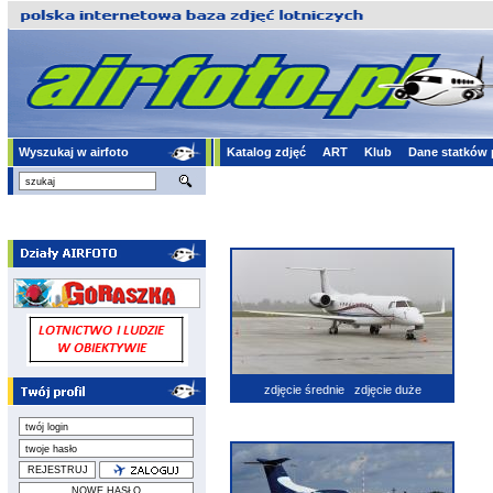
Wyszukaj w airfoto
Katalog zdjęć
ART
Klub
Dane statków 
zdjęcie średnie
zdjęcie duże