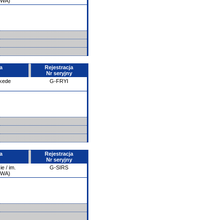
PWA)
a
Rejestracja
Nr seryjny
kede
G-FRYI
a
Rejestracja
Nr seryjny
e / im.
G-SIRS
PWA)