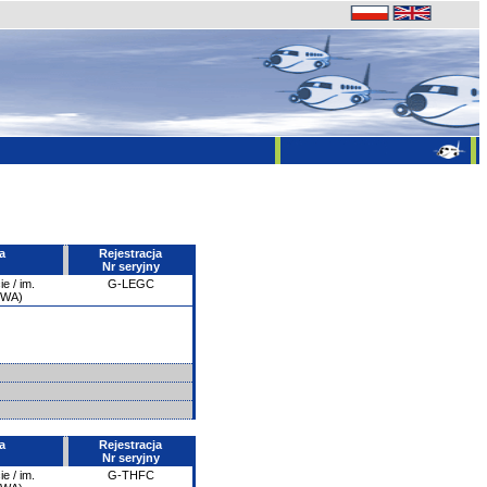
a
Rejestracja
Nr seryjny
e / im.
G-LEGC
PWA)
a
Rejestracja
Nr seryjny
e / im.
G-THFC