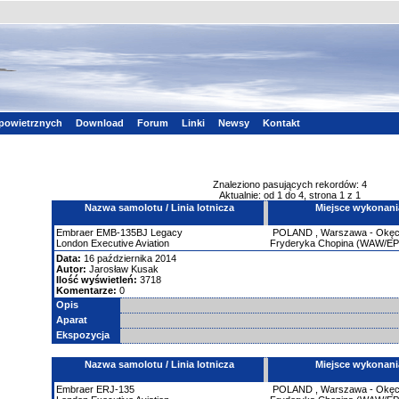
powietrznych
Download
Forum
Linki
Newsy
Kontakt
Znaleziono pasujących rekordów: 4
Aktualnie: od 1 do 4, strona 1 z 1
Nazwa samolotu / Linia lotnicza
Miejsce wykonani
Embraer
EMB-135BJ Legacy
POLAND
,
Warszawa - Okęci
London Executive Aviation
Fryderyka Chopina (WAW/E
Data:
16 października 2014
Autor:
Jarosław Kusak
Ilość wyświetleń:
3718
Komentarze:
0
Opis
Aparat
Ekspozycja
Nazwa samolotu / Linia lotnicza
Miejsce wykonani
Embraer
ERJ-135
POLAND
,
Warszawa - Okęci