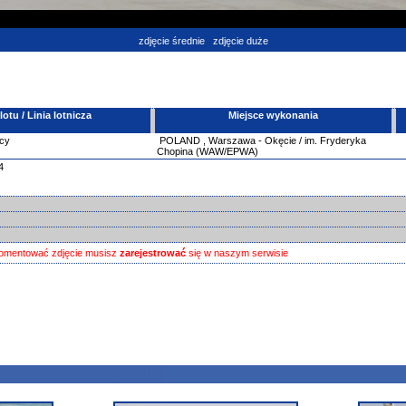
zdjęcie średnie
zdjęcie duże
tu / Linia lotnicza
Miejsce wykonania
cy
POLAND
,
Warszawa - Okęcie / im. Fryderyka
Chopina (WAW/EPWA)
4
omentować zdjęcie musisz
zarejestrować
się w naszym serwisie