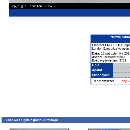
Nazwa samolo
Embraer
EMB-135BJ Lega
London Executive Aviation
Data:
16 października 201
Autor:
Jarosław Kusak
Ilość wyświetleń:
3721
Opis
Aparat
Ekspozycja
Komentarze:
aby k
Losowe zdjęcia z galerii Airfoto.pl