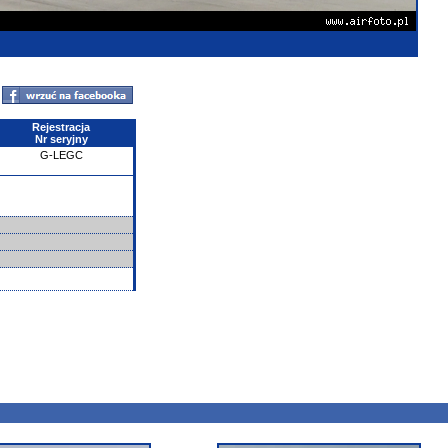
Rejestracja
Nr seryjny
G-LEGC