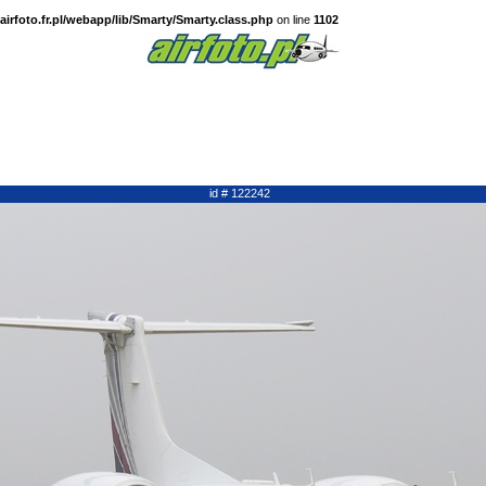
irfoto.fr.pl/webapp/lib/Smarty/Smarty.class.php
on line
1102
id # 122242