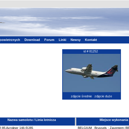
powietrznych
Download
Forum
Linki
Newsy
Kontakt
id # 81252
zdjęcie średnie
zdjęcie duże
Nazwa samolotu / Linia lotnicza
Miejsce wykonania
-85 Avroliner
146-RJ85
BELGIUM
,
Brussels - Zaventem (