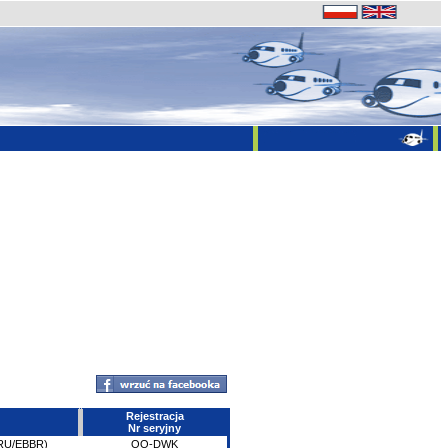
Rejestracja
Nr seryjny
BRU/EBBR)
OO-DWK