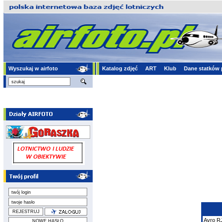
Wyszukaj w airfoto
Katalog zdjęć
ART
Klub
Dane statków 
Avro
RJ