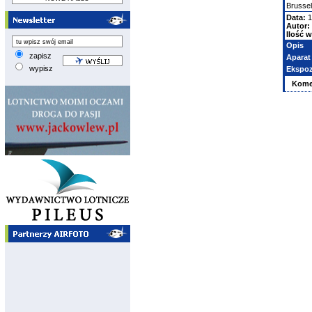
Brussel
Data:
1
Autor:
Ilość w
Opis
zapisz
Aparat
wypisz
Ekspoz
Kome