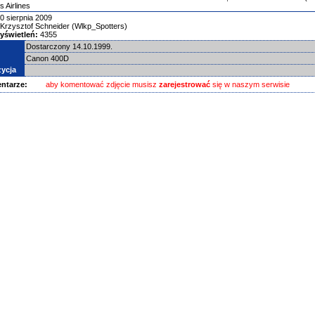
s Airlines
0 sierpnia 2009
Krzysztof Schneider (Wlkp_Spotters)
yświetleń:
4355
Dostarczony 14.10.1999.
Canon 400D
ycja
ntarze:
aby komentować zdjęcie musisz
zarejestrować
się w naszym serwisie