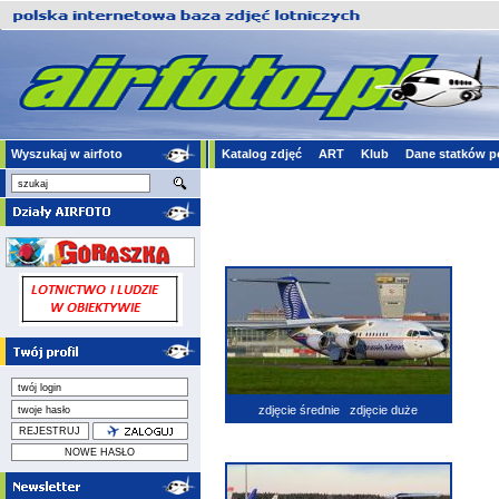
Wyszukaj w airfoto
Katalog zdjęć
ART
Klub
Dane statków p
zdjęcie średnie
zdjęcie duże