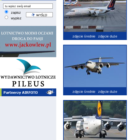
zapisz
wypisz
zdjęcie średnie
zdjęcie duże
zdjęcie średnie
zdjęcie duże