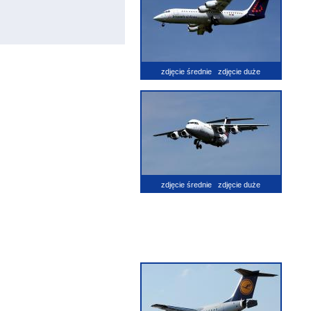
zdjęcie średnie
zdjęcie duże
zdjęcie średnie
zdjęcie duże