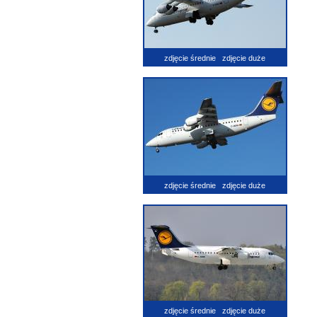
zdjęcie średnie
zdjęcie duże
zdjęcie średnie
zdjęcie duże
zdjęcie średnie
zdjęcie duże