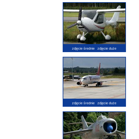
zdjęcie średnie
zdjęcie duże
zdjęcie średnie
zdjęcie duże