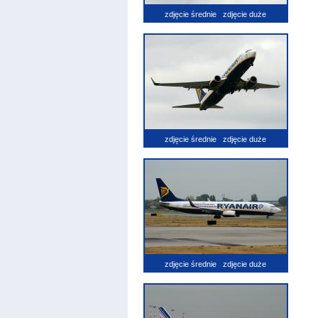
zdjęcie średnie
zdjęcie duże
zdjęcie średnie
zdjęcie duże
zdjęcie średnie
zdjęcie duże