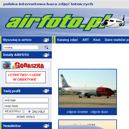
Wyszukaj w airfoto
Katalog zdjęć
ART
Klub
Dane statków p
zdjęcie średnie
zdjęcie duże