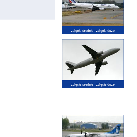
zdjęcie średnie
zdjęcie duże
zdjęcie średnie
zdjęcie duże