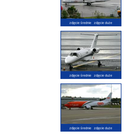
zdjęcie średnie
zdjęcie duże
zdjęcie średnie
zdjęcie duże
zdjęcie średnie
zdjęcie duże