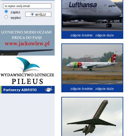
zapisz
wypisz
zdjęcie średnie
zdjęcie duże
zdjęcie średnie
zdjęcie duże