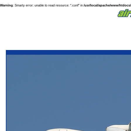
Warning
: Smarty error: unable to read resource: ".conf" in
/usr/local/apache/www/htdocs/a