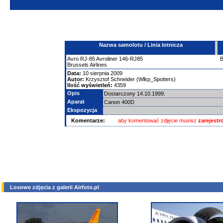
Nazwa samolotu / Linia lotnicza
Avro
RJ-85 Avroliner
146-RJ85
Brussels Airlines
Data:
10 sierpnia 2009
Autor:
Krzysztof Schneider (Wlkp_Spotters)
Ilość wyświetleń:
4359
Opis
Dostarczony 14.10.1999.
Aparat
Canon 400D
Ekspozycja
Komentarze:
aby komentować zdjęcie musisz
zarejest
Losowe zdjęcia z galerii Airfoto.pl