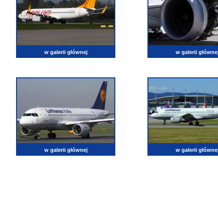
w galerii głównej
w galerii główne
w galerii głównej
w galerii główne
lotnictwo, zdjęcia lotnicze, fotografia, pasja, lotnisko, klub miłoników lotnictwa, balony, samol