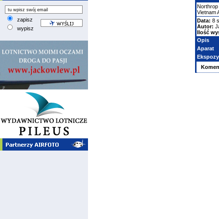
Northrop
Vietnam 
zapisz
Data:
8 s
Autor:
J
wypisz
Ilość wy
Opis
Aparat
Ekspozy
Komen