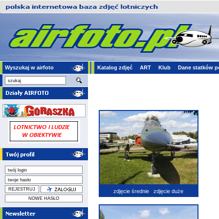
Wyszukaj w airfoto
Katalog zdjęć
ART
Klub
Dane statków p
zdjęcie średnie
zdjęcie duże