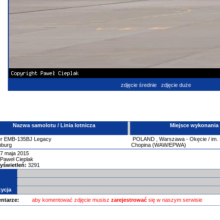
zdjęcie średnie
zdjęcie duże
Nazwa samolotu / Linia lotnicza
Miejsce wykonania
r
EMB-135BJ Legacy
POLAND
,
Warszawa - Okęcie / im.
mburg
Chopina (WAW/EPWA)
7 maja 2015
Paweł Cieplak
yświetleń:
3291
ycja
ntarze:
aby komentować zdjęcie musisz
zarejestrować
się w naszym serwisie