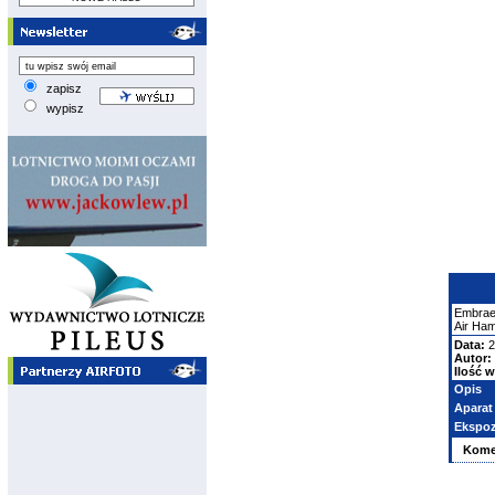
zapisz
wypisz
Embrae
Air Ha
Data:
2
Autor:
Ilość w
Opis
Aparat
Ekspoz
Kome