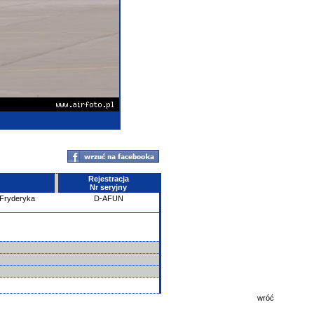
Rejestracja
Nr seryjny
 Fryderyka
D-AFUN
wróć