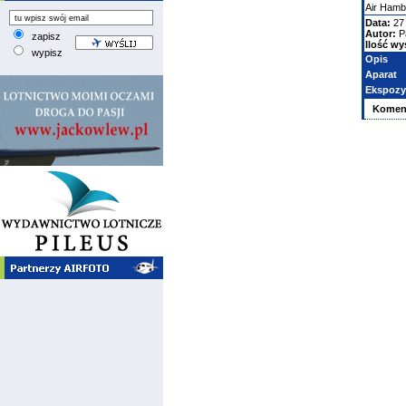
Air Hamb
Data:
27
Autor:
P
zapisz
Ilość wy
wypisz
Opis
Aparat
Ekspozy
Komen