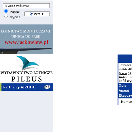
zapisz
wypisz
Embraer
Luxaviat
Data:
25 
Autor:
J
Ilość wy
Opis
Aparat
Ekspozy
Komen