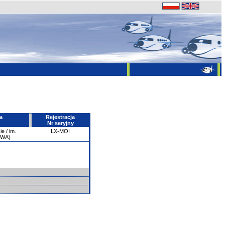
a
Rejestracja
Nr seryjny
e / im.
LX-MOI
PWA)