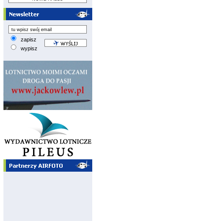
zapisz
wypisz