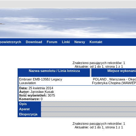
powietrznych
Download
Forum
Linki
Newsy
Kontakt
Znaleziono pasujących rekordów: 1
Aktualnie: od 1 do 1, strona 1 z 1
Nazwa samolotu / Linia lotnicza
Miejsce wykonani
Embraer
EMB-135BJ Legacy
POLAND
,
Warszawa - Okęci
Luxaviation
Fryderyka Chopina (WAW/E
Data:
25 kwietnia 2014
Autor:
Jarosław Kusak
Ilość wyświetleń:
3075
Komentarze:
0
Opis
Aparat
Ekspozycja
Znaleziono pasujących rekordów: 1
Aktualnie: od 1 do 1, strona 1 z 1