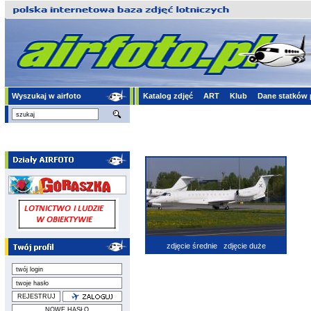
Wyszukaj w airfoto
Katalog zdjęć
ART
Klub
Dane statków 
zdjęcie średnie
zdjęcie duże