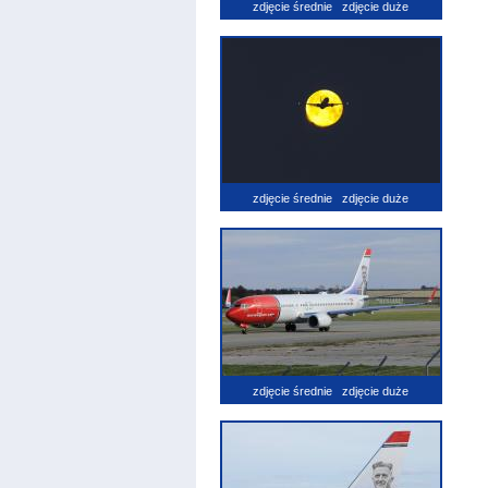
zdjęcie średnie
zdjęcie duże
zdjęcie średnie
zdjęcie duże
zdjęcie średnie
zdjęcie duże