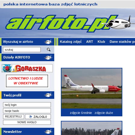
Wyszukaj w airfoto
Katalog zdjęć
ART
Klub
Dane statków p
zdjęcie średnie
zdjęcie duże