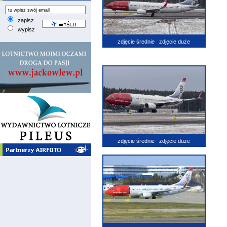
zapisz
wypisz
zdjęcie średnie
zdjęcie duże
zdjęcie średnie
zdjęcie duże