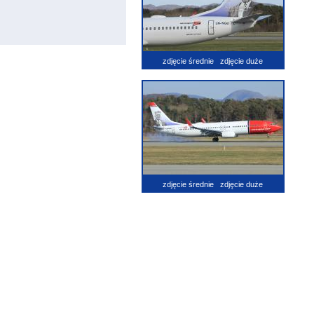
zdjęcie średnie
zdjęcie duże
zdjęcie średnie
zdjęcie duże