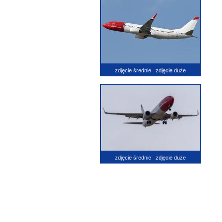
zdjęcie średnie
zdjęcie duże
zdjęcie średnie
zdjęcie duże