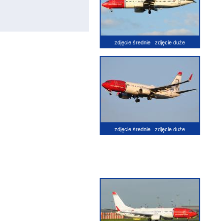
zdjęcie średnie
zdjęcie duże
zdjęcie średnie
zdjęcie duże