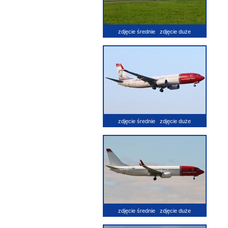
zdjęcie średnie
zdjęcie duże
zdjęcie średnie
zdjęcie duże
zdjęcie średnie
zdjęcie duże