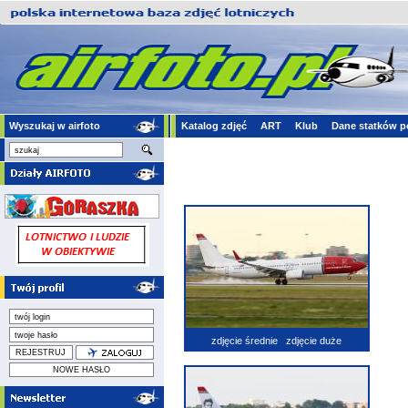
Wyszukaj w airfoto
Katalog zdjęć
ART
Klub
Dane statków p
zdjęcie średnie
zdjęcie duże