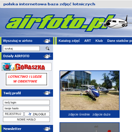
Wyszukaj w airfoto
Katalog zdjęć
ART
Klub
Dane statków p
zdjęcie średnie
zdjęcie duże