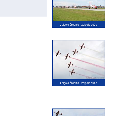
zdjęcie średnie
zdjęcie duże
zdjęcie średnie
zdjęcie duże