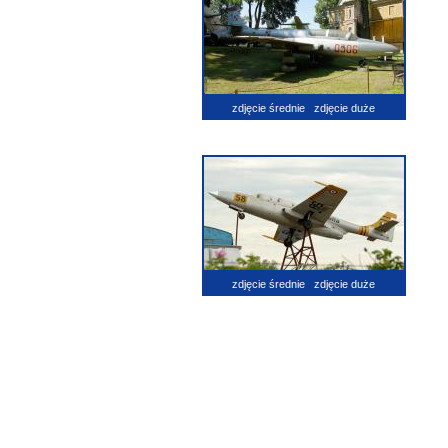
zdjęcie średnie
zdjęcie duże
zdjęcie średnie
zdjęcie duże