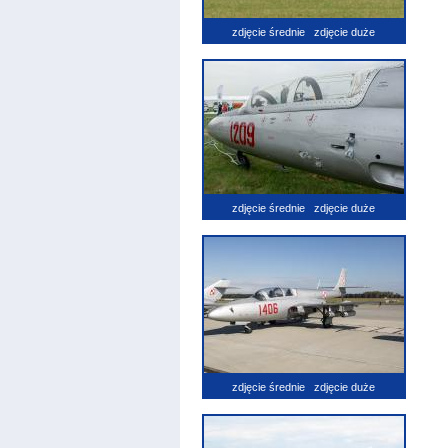
zdjęcie średnie
zdjęcie duże
zdjęcie średnie
zdjęcie duże
zdjęcie średnie
zdjęcie duże