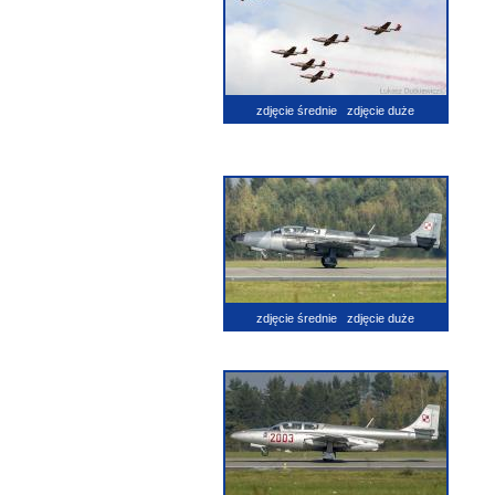
zdjęcie średnie
zdjęcie duże
zdjęcie średnie
zdjęcie duże