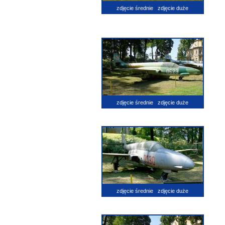
zdjęcie średnie
zdjęcie duże
zdjęcie średnie
zdjęcie duże
zdjęcie średnie
zdjęcie duże