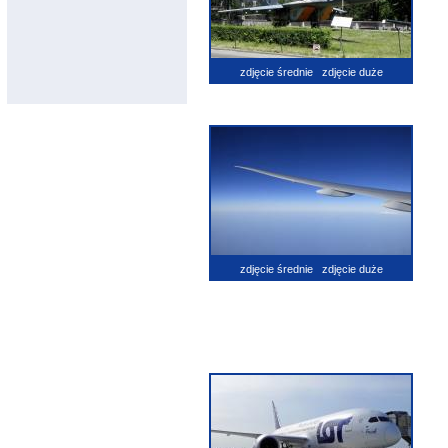
zdjęcie średnie
zdjęcie duże
zdjęcie średnie
zdjęcie duże