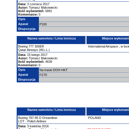
Data:
3 czerwca 2017
Autor:
Tomasz Makowiecki
Ilość wyświetleń:
5891
Komentarze:
0
Opis
Aparat
P100
Ekspozycja
Nazwa samolotu / Linia lotnicza
Miejsce wykonani
Boeing
777
300ER
International Airspace
,
w loci
Qatar Airways (W.L.L.)
Data:
15 lutego 2017
Autor:
Tomasz Makowiecki
Ilość wyświetleń:
4639
Komentarze:
0
Opis
Na trasie DOH-HKT
Aparat
FZ70
Ekspozycja
Nazwa samolotu / Linia lotnicza
Miejsce wykonani
Boeing
787-85 D Dreamliner
POLAND
LOT - Polish Airlines
Data:
3 kwietnia 2016