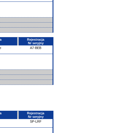
a
Rejestracja
Nr seryjny
e
A7-BEB
a
Rejestracja
Nr seryjny
SP-LRF