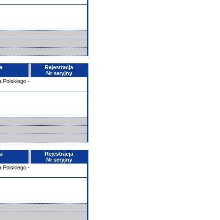
a
Rejestracja
Nr seryjny
 Polskiego -
a
Rejestracja
Nr seryjny
 Polskiego -