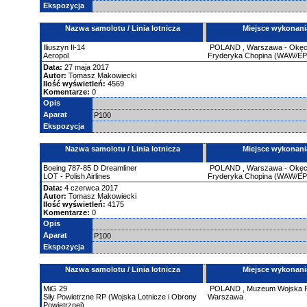
Ekspozycja
Nazwa samolotu / Linia lotnicza
Miejsce wykonani
Iliuszyn
Ił-14
POLAND
,
Warszawa - Okęci
Aeropol
Fryderyka Chopina (WAW/E
Data:
27 maja 2017
Autor:
Tomasz Makowiecki
Ilość wyświetleń:
4569
Komentarze:
0
Opis
Aparat
P100
Ekspozycja
Nazwa samolotu / Linia lotnicza
Miejsce wykonani
Boeing
787-85 D Dreamliner
POLAND
,
Warszawa - Okęci
LOT - Polish Airlines
Fryderyka Chopina (WAW/E
Data:
4 czerwca 2017
Autor:
Tomasz Makowiecki
Ilość wyświetleń:
4175
Komentarze:
0
Opis
Aparat
P100
Ekspozycja
Nazwa samolotu / Linia lotnicza
Miejsce wykonani
MiG
29
POLAND
,
Muzeum Wojska P
Siły Powietrzne RP (Wojska Lotnicze i Obrony
Warszawa
Powietrznej)