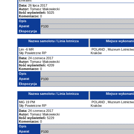
Emirates
Data:
26 lipca 2017
Autor:
Tomasz Makowiecki
Ilość wyświetleń:
5025
Komentarze:
0
Opis
Aparat
P100
Ekspozycja
Nazwa samolotu / Linia lotnicza
Miejsce wykonani
Lim
-6
MR
POLAND
,
Muzeum Lotnictwa
Siły Powietrzne RP
Kraków
Data:
24 czerwca 2017
Autor:
Tomasz Makowiecki
Ilość wyświetleń:
4209
Komentarze:
0
Opis
Aparat
P100
Ekspozycja
Nazwa samolotu / Linia lotnicza
Miejsce wykonani
MiG
19
PM
POLAND
,
Muzeum Lotnictwa
Siły Powietrzne RP
Kraków
Data:
24 czerwca 2017
Autor:
Tomasz Makowiecki
Ilość wyświetleń:
5229
Komentarze:
0
Opis
Aparat
P100