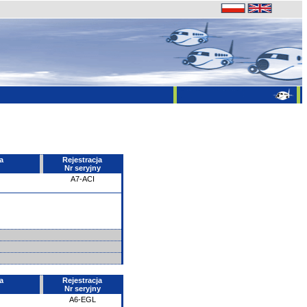
a
Rejestracja
Nr seryjny
A7-ACI
a
Rejestracja
Nr seryjny
A6-EGL