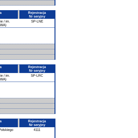
a
Rejestracja
Nr seryjny
e / im.
SP-LNE
PWA)
a
Rejestracja
Nr seryjny
e / im.
SP-LRC
PWA)
a
Rejestracja
Nr seryjny
olskiego
4111