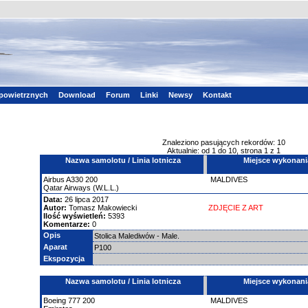
powietrznych
Download
Forum
Linki
Newsy
Kontakt
Znaleziono pasujących rekordów: 10
Aktualnie: od 1 do 10, strona 1 z 1
Nazwa samolotu / Linia lotnicza
Miejsce wykonani
Airbus
A330
200
MALDIVES
Qatar Airways (W.L.L.)
Data:
26 lipca 2017
Autor:
Tomasz Makowiecki
ZDJĘCIE Z ART
Ilość wyświetleń:
5393
Komentarze:
0
Opis
Stolica Malediwów - Male.
Aparat
P100
Ekspozycja
Nazwa samolotu / Linia lotnicza
Miejsce wykonani
Boeing
777
200
MALDIVES