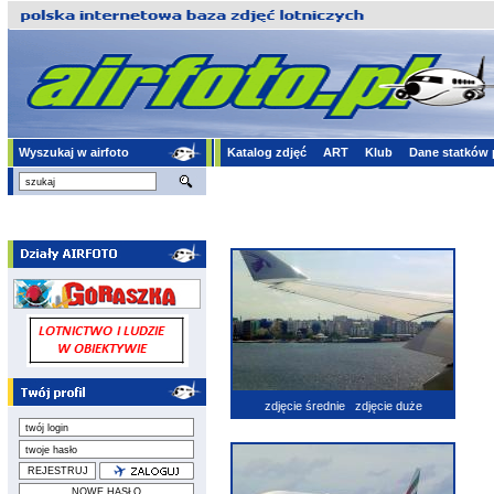
Wyszukaj w airfoto
Katalog zdjęć
ART
Klub
Dane statków 
zdjęcie średnie
zdjęcie duże