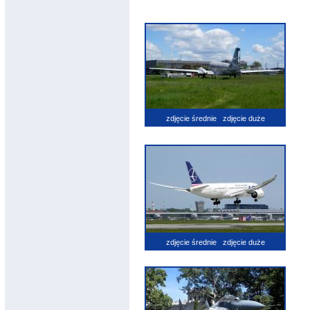
zdjęcie średnie
zdjęcie duże
zdjęcie średnie
zdjęcie duże