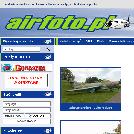
Wyszukaj w airfoto
Katalog zdjęć
ART
Klub
Dane statków p
zdjęcie średnie
zdjęcie duże