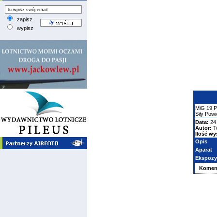
zapisz
wypisz
MiG
19
Siły Pow
Data:
24
Autor:
T
Ilość wy
Opis
Aparat
Ekspozy
Komen