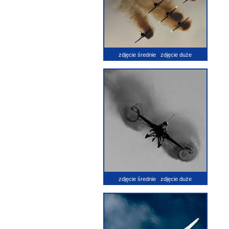
zdjęcie średnie
zdjęcie duże
zdjęcie średnie
zdjęcie duże