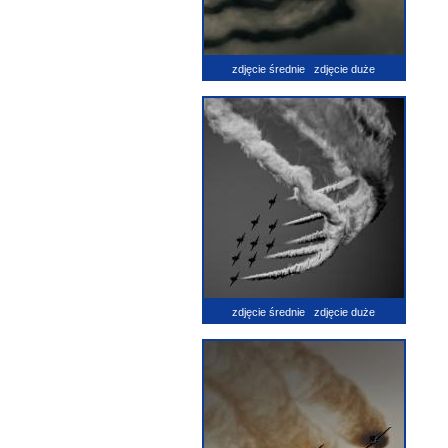
zdjęcie średnie
zdjęcie duże
zdjęcie średnie
zdjęcie duże