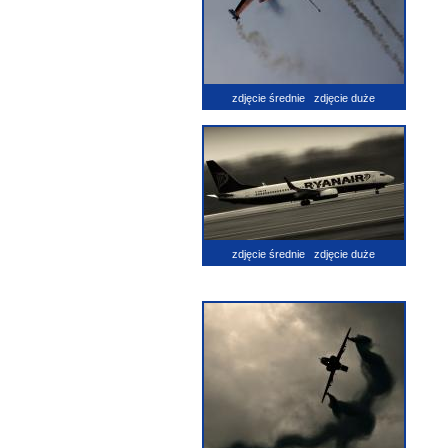
zdjęcie średnie
zdjęcie duże
zdjęcie średnie
zdjęcie duże