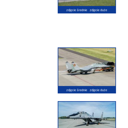
zdjęcie średnie
zdjęcie duże
zdjęcie średnie
zdjęcie duże