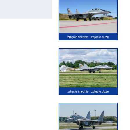
zdjęcie średnie
zdjęcie duże
zdjęcie średnie
zdjęcie duże