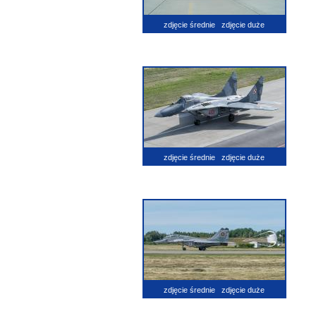
zdjęcie średnie
zdjęcie duże
zdjęcie średnie
zdjęcie duże
zdjęcie średnie
zdjęcie duże