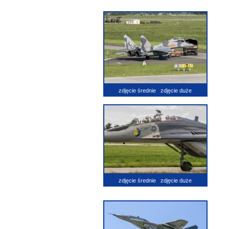
zdjęcie średnie
zdjęcie duże
zdjęcie średnie
zdjęcie duże