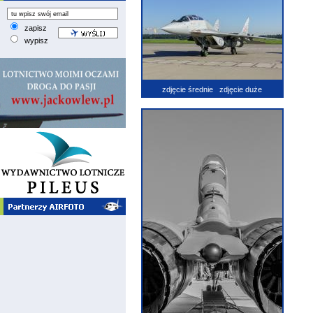
zapisz
wypisz
zdjęcie średnie
zdjęcie duże