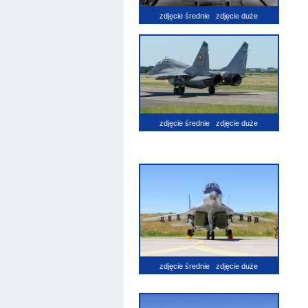
zdjęcie średnie
zdjęcie duże
zdjęcie średnie
zdjęcie duże
zdjęcie średnie
zdjęcie duże