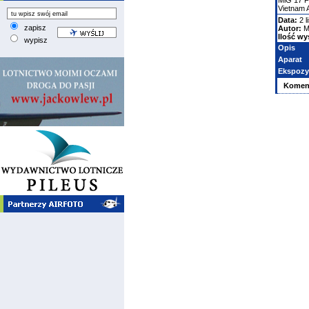
MiG
17
Vietnam 
Data:
2 l
zapisz
Autor:
M
Ilość wy
wypisz
Opis
Aparat
Ekspozy
Komen