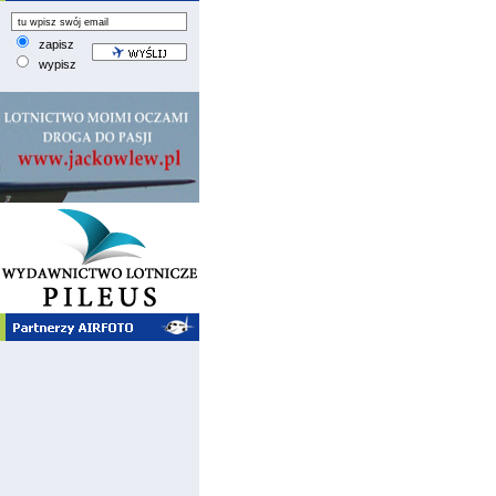
zapisz
wypisz