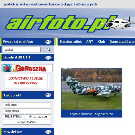
Wyszukaj w airfoto
Katalog zdjęć
ART
Klub
Dane statków p
zdjęcie średnie
zdjęcie duże