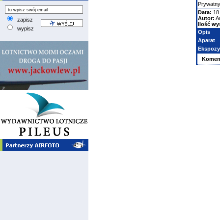
Prywatn
Data:
18 
Autor:
A
zapisz
Ilość wy
wypisz
Opis
Aparat
Ekspozy
Komen