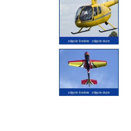
zdjęcie średnie
zdjęcie duże
zdjęcie średnie
zdjęcie duże