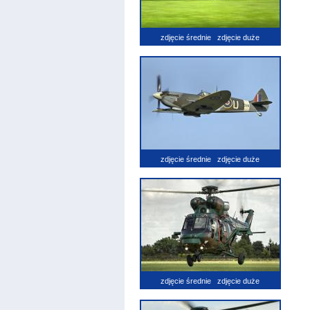
zdjęcie średnie
zdjęcie duże
zdjęcie średnie
zdjęcie duże
zdjęcie średnie
zdjęcie duże