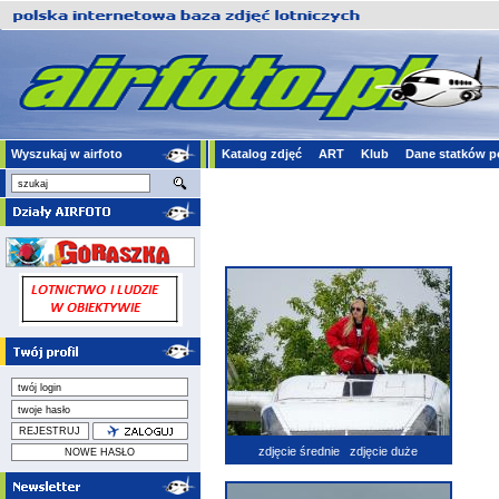
Wyszukaj w airfoto
Katalog zdjęć
ART
Klub
Dane statków p
zdjęcie średnie
zdjęcie duże