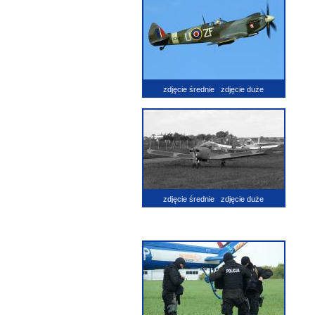
zdjęcie średnie
zdjęcie duże
zdjęcie średnie
zdjęcie duże