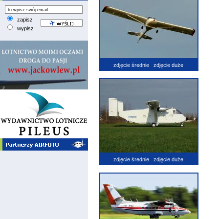
zapisz
wypisz
zdjęcie średnie
zdjęcie duże
zdjęcie średnie
zdjęcie duże