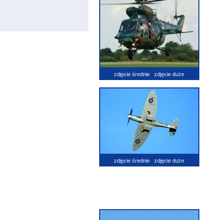
zdjęcie średnie
zdjęcie duże
zdjęcie średnie
zdjęcie duże