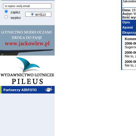
Jakowle
-
Data:
19
zapisz
Autor:
W
Ilość wy
wypisz
Opis
Aparat
Ekspozy
Komen
2006-0
Sugerow
2006-0
Nie to,
2006-0
Nie to,