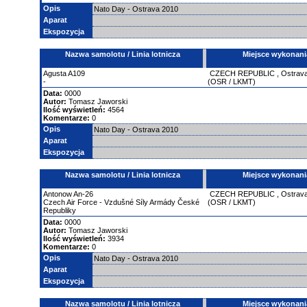
Opis
Nato Day - Ostrava 2010
Aparat
Ekspozycja
Nazwa samolotu / Linia lotnicza
Miejsce wykonani
Agusta
A109
CZECH REPUBLIC
,
Ostrav
-
(OSR / LKMT)
Data:
0000
Autor:
Tomasz Jaworski
Ilość wyświetleń:
4564
Komentarze:
0
Opis
Nato Day - Ostrava 2010
Aparat
Ekspozycja
Nazwa samolotu / Linia lotnicza
Miejsce wykonani
Antonow
An-26
CZECH REPUBLIC
,
Ostrav
Czech Air Force - Vzdušné Síly Armády České
(OSR / LKMT)
Republiky
Data:
0000
Autor:
Tomasz Jaworski
Ilość wyświetleń:
3934
Komentarze:
0
Opis
Nato Day - Ostrava 2010
Aparat
Ekspozycja
Nazwa samolotu / Linia lotnicza
Miejsce wykonani