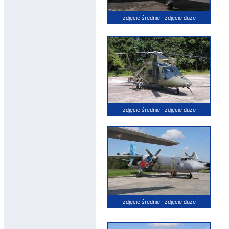
zdjęcie średnie
zdjęcie duże
zdjęcie średnie
zdjęcie duże
zdjęcie średnie
zdjęcie duże