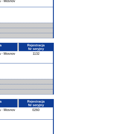
a - Mosnov
a
Rejestracja
Nr seryjny
a - Mosnov
1132
a
Rejestracja
Nr seryjny
a - Mosnov
0260