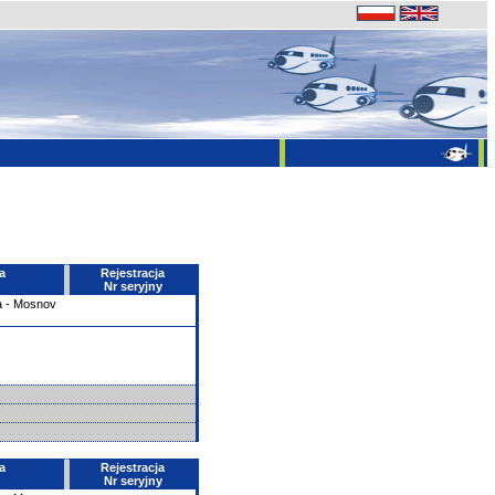
a
Rejestracja
Nr seryjny
a - Mosnov
a
Rejestracja
Nr seryjny