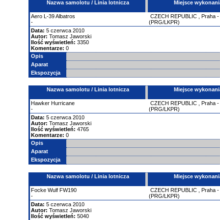
Nazwa samolotu / Linia lotnicza
Miejsce wykonani
Aero
L-39 Albatros
CZECH REPUBLIC
,
Praha 
-
(PRG/LKPR)
Data:
5 czerwca 2010
Autor:
Tomasz Jaworski
Ilość wyświetleń:
3350
Komentarze:
0
Opis
Aparat
Ekspozycja
Nazwa samolotu / Linia lotnicza
Miejsce wykonani
Hawker
Hurricane
CZECH REPUBLIC
,
Praha 
-
(PRG/LKPR)
Data:
5 czerwca 2010
Autor:
Tomasz Jaworski
Ilość wyświetleń:
4765
Komentarze:
0
Opis
Aparat
Ekspozycja
Nazwa samolotu / Linia lotnicza
Miejsce wykonani
Focke Wulf
FW190
CZECH REPUBLIC
,
Praha 
-
(PRG/LKPR)
Data:
5 czerwca 2010
Autor:
Tomasz Jaworski
Ilość wyświetleń:
5040