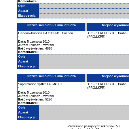
Komentarze:
0
Opis
Aparat
Ekspozycja
Nazwa samolotu / Linia lotnicza
Miejsce wykonani
Hispano Aviacion
HA 1112-M1L Buchon
CZECH REPUBLIC
,
Praha 
-
(PRG/LKPR)
Data:
5 czerwca 2010
Autor:
Tomasz Jaworski
Ilość wyświetleń:
4818
Komentarze:
0
Opis
Aparat
Ekspozycja
Nazwa samolotu / Linia lotnicza
Miejsce wykonani
Supermarine
Spitfire
PR Mk XIX
CZECH REPUBLIC
,
Praha 
-
(PRG/LKPR)
Data:
5 czerwca 2010
Autor:
Tomasz Jaworski
Ilość wyświetleń:
5220
Komentarze:
0
Opis
Aparat
Ekspozycja
Znaleziono pasujących rekordów: 58