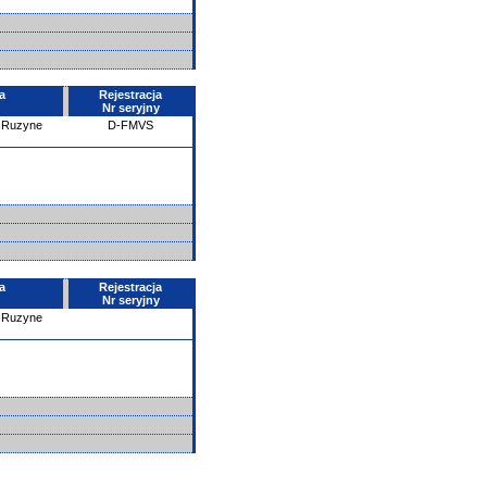
a
Rejestracja
Nr seryjny
- Ruzyne
D-FMVS
a
Rejestracja
Nr seryjny
- Ruzyne