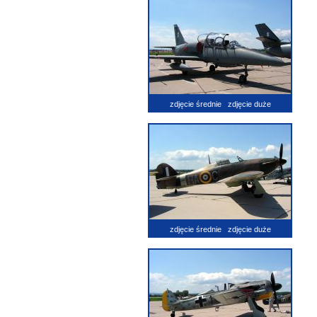
zdjęcie średnie
zdjęcie duże
zdjęcie średnie
zdjęcie duże