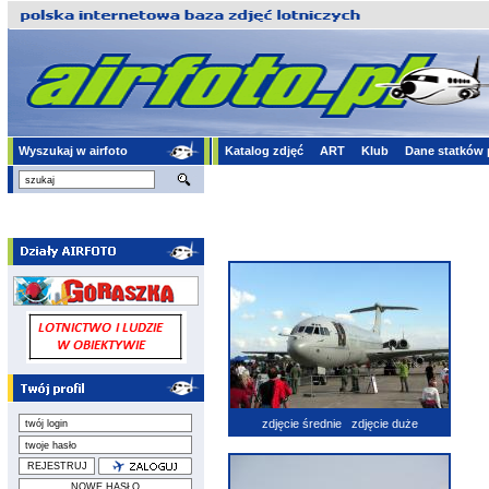
Wyszukaj w airfoto
Katalog zdjęć
ART
Klub
Dane statków 
zdjęcie średnie
zdjęcie duże