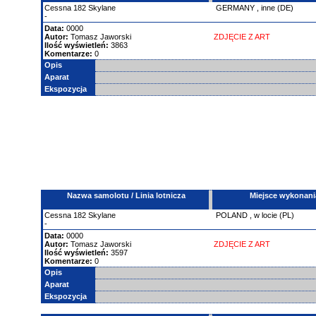
Cessna
182 Skylane
GERMANY
,
inne (DE)
-
Data:
0000
Autor:
Tomasz Jaworski
ZDJĘCIE Z ART
Ilość wyświetleń:
3863
Komentarze:
0
Opis
Aparat
Ekspozycja
Nazwa samolotu / Linia lotnicza
Miejsce wykonani
Cessna
182 Skylane
POLAND
,
w locie (PL)
-
Data:
0000
Autor:
Tomasz Jaworski
ZDJĘCIE Z ART
Ilość wyświetleń:
3597
Komentarze:
0
Opis
Aparat
Ekspozycja