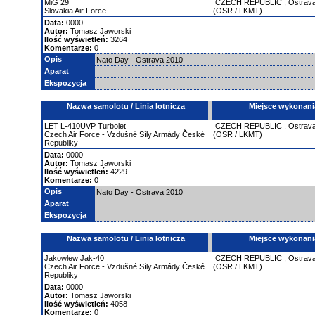
MiG
29
CZECH REPUBLIC
,
Ostrav
Slovakia Air Force
(OSR / LKMT)
Data:
0000
Autor:
Tomasz Jaworski
Ilość wyświetleń:
3264
Komentarze:
0
Opis
Nato Day - Ostrava 2010
Aparat
Ekspozycja
Nazwa samolotu / Linia lotnicza
Miejsce wykonani
LET
L-410UVP Turbolet
CZECH REPUBLIC
,
Ostrav
Czech Air Force - Vzdušné Síly Armády České
(OSR / LKMT)
Republiky
Data:
0000
Autor:
Tomasz Jaworski
Ilość wyświetleń:
4229
Komentarze:
0
Opis
Nato Day - Ostrava 2010
Aparat
Ekspozycja
Nazwa samolotu / Linia lotnicza
Miejsce wykonani
Jakowlew
Jak-40
CZECH REPUBLIC
,
Ostrav
Czech Air Force - Vzdušné Síly Armády České
(OSR / LKMT)
Republiky
Data:
0000
Autor:
Tomasz Jaworski
Ilość wyświetleń:
4058
Komentarze:
0