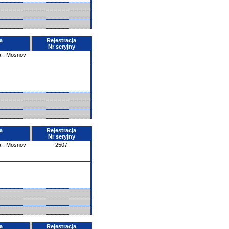
a
Rejestracja
Nr seryjny
a - Mosnov
a
Rejestracja
Nr seryjny
a - Mosnov
2507
a
Rejestracja