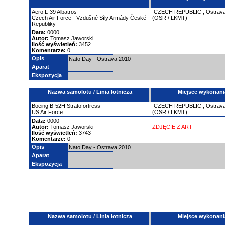
Aero
L-39 Albatros
CZECH REPUBLIC
,
Ostrav
Czech Air Force - Vzdušné Síly Armády České
(OSR / LKMT)
Republiky
Data:
0000
Autor:
Tomasz Jaworski
Ilość wyświetleń:
3452
Komentarze:
0
Opis
Nato Day - Ostrava 2010
Aparat
Ekspozycja
Nazwa samolotu / Linia lotnicza
Miejsce wykonani
Boeing
B-52H Stratofortress
CZECH REPUBLIC
,
Ostrav
US Air Force
(OSR / LKMT)
Data:
0000
Autor:
Tomasz Jaworski
ZDJĘCIE Z ART
Ilość wyświetleń:
3743
Komentarze:
0
Opis
Nato Day - Ostrava 2010
Aparat
Ekspozycja
Nazwa samolotu / Linia lotnicza
Miejsce wykonani