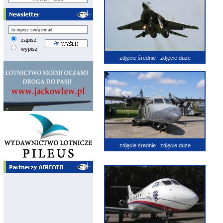
zapisz
wypisz
zdjęcie średnie
zdjęcie duże
zdjęcie średnie
zdjęcie duże