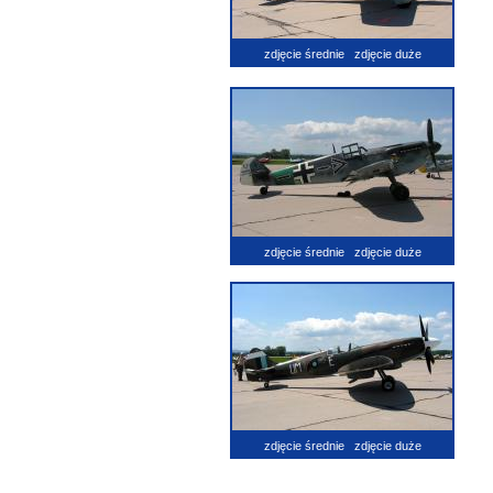
zdjęcie średnie
zdjęcie duże
zdjęcie średnie
zdjęcie duże
zdjęcie średnie
zdjęcie duże