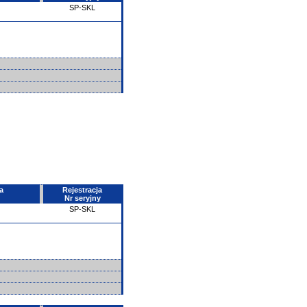
SP-SKL
a
Rejestracja
Nr seryjny
SP-SKL