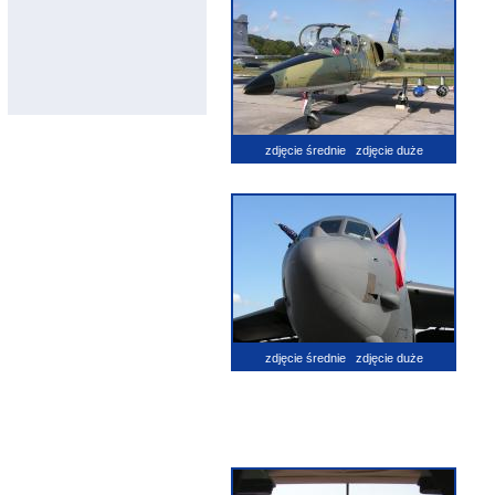
zdjęcie średnie
zdjęcie duże
zdjęcie średnie
zdjęcie duże