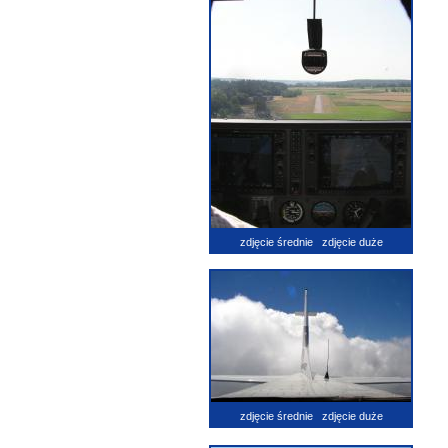
zdjęcie średnie
zdjęcie duże
zdjęcie średnie
zdjęcie duże