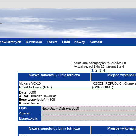
powietrznych
Download
Forum
Linki
Newsy
Kontakt
Znaleziono pasujących rekordów: 58
Aktualnie: od 1 do 15, strona 1 z 4
1
2
3
4
Nazwa samolotu / Linia lotnicza
Miejsce wykonani
Vickers
VC-10
CZECH REPUBLIC
,
Ostrav
Royal Air Force (RAF)
(OSR / LKMT)
Data:
0000
Autor:
Tomasz Jaworski
Ilość wyświetleń:
4808
Komentarze:
0
Opis
Nato Day - Ostrava 2010
Aparat
Ekspozycja
Nazwa samolotu / Linia lotnicza
Miejsce wykonani