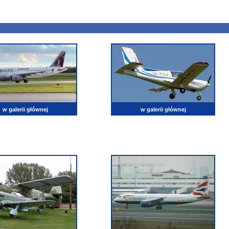
w galerii głównej
w galerii głównej