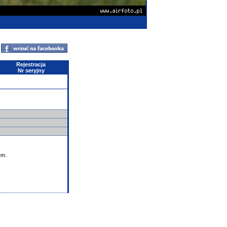
Rejestracja
Nr seryjny
em.