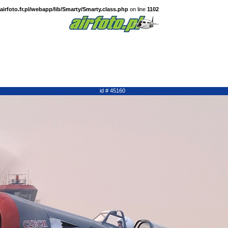
irfoto.fr.pl/webapp/lib/Smarty/Smarty.class.php
on line
1102
id # 45160