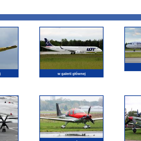
j
w galerii głównej