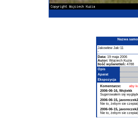
Nazwa samolo
Jakowlew
Jak-11
-
Data:
19 maja 2006
Autor:
Wojciech Kuzia
Ilość wyświetleń:
4788
Opis
Aparat
Ekspozycja
Komentarze:
aby k
2006-06-16,
Wojtekk
Sugerowałem się wyglądem
2006-06-15,
javoreczek
Nie to, żebym sie czepiał
2006-06-15,
javoreczek
Nie to, żebym sie czepiał