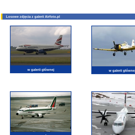
Losowe zdjęcia z galerii Airfoto.pl
w galerii głównej
w galerii główne