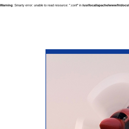
Warning
: Smarty error: unable to read resource: ".conf" in
/usr/local/apache/www/htdocs/a