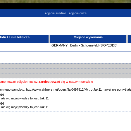
zdjęcie średnie
zdjęcie duże
tu / Linia lotnicza
Miejsce wykonania
GERMANY
,
Berlin - Schoenefeld (SXF/EDDB)
omentować zdjęcie musisz
zarejestrować
się w naszym serwisie
 tego samolotu: http://www.airliners.net/open.file/0497912/M/ , o Jak11 nawet nie pomyślał
204
, ale wg mojej wiedzy to jest Jak 11
204
, ale wg mojej wiedzy to jest Jak 11