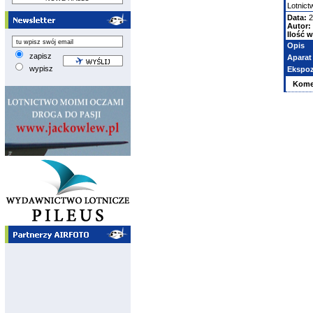
Lotnic
Data:
2
Autor:
Ilość w
Opis
zapisz
Aparat
wypisz
Ekspoz
Kome