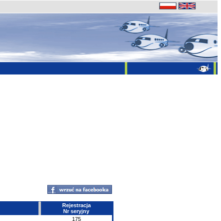
Rejestracja
Nr seryjny
175