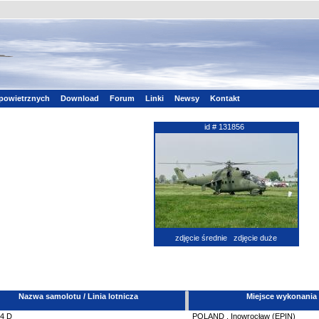
powietrznych
Download
Forum
Linki
Newsy
Kontakt
id # 131856
zdjęcie średnie
zdjęcie duże
Nazwa samolotu / Linia lotnicza
Miejsce wykonania
24
D
POLAND
,
Inowrocław (EPIN)