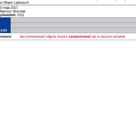
two Wojsk Lądowych
0 maja 2017
Mariusz Woźniak
yświetleń:
5311
ycja
ntarze:
aby komentować zdjęcie musisz
zarejestrować
się w naszym serwisie