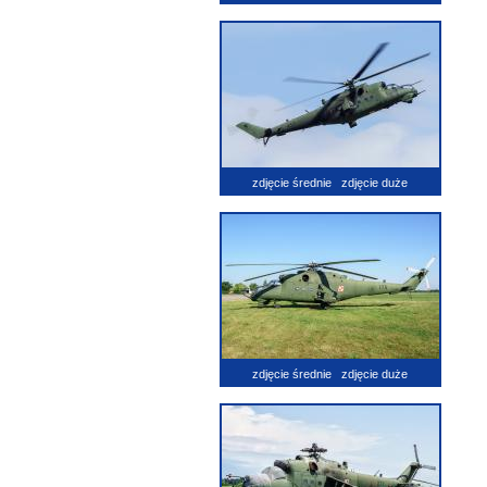
zdjęcie średnie
zdjęcie duże
zdjęcie średnie
zdjęcie duże