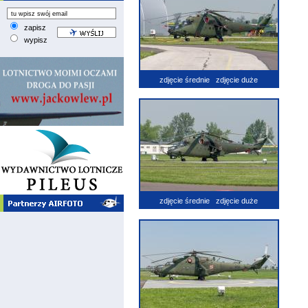
zapisz
wypisz
zdjęcie średnie
zdjęcie duże
zdjęcie średnie
zdjęcie duże