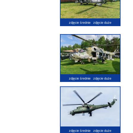
zdjęcie średnie
zdjęcie duże
zdjęcie średnie
zdjęcie duże
zdjęcie średnie
zdjęcie duże