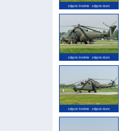
zdjęcie średnie
zdjęcie duże
zdjęcie średnie
zdjęcie duże
zdjęcie średnie
zdjęcie duże