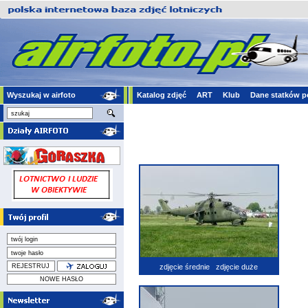
Wyszukaj w airfoto
Katalog zdjęć
ART
Klub
Dane statków p
zdjęcie średnie
zdjęcie duże