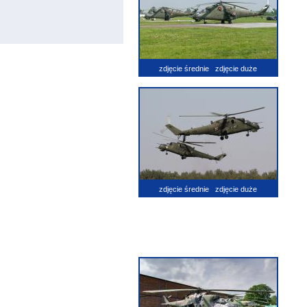
zdjęcie średnie
zdjęcie duże
zdjęcie średnie
zdjęcie duże