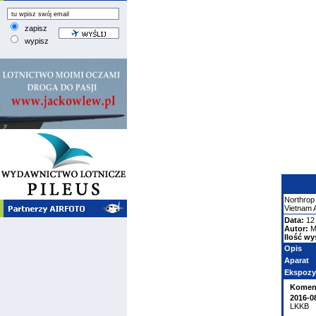
zapisz
wypisz
Northrop
Vietnam 
Data:
12
Autor:
M
Ilość wy
Opis
Aparat
Ekspozy
Komen
2016-0
LKKB