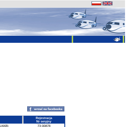
Rejestracja
Nr seryjny
(LKKB)
73-00878