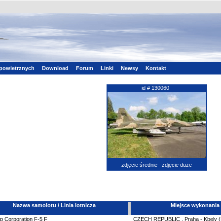
powietrznych
Download
Forum
Linki
Newsy
Kontakt
id # 130060
zdjęcie średnie
zdjęcie duże
Nazwa samolotu / Linia lotnicza
Miejsce wykonania
p Corporation
F-5
F
CZECH REPUBLIC
,
Praha - Kbely 