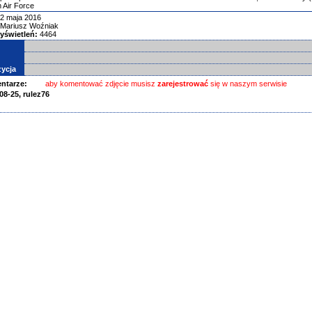
 Air Force
2 maja 2016
Mariusz Woźniak
yświetleń:
4464
ycja
ntarze:
aby komentować zdjęcie musisz
zarejestrować
się w naszym serwisie
08-25,
rulez76