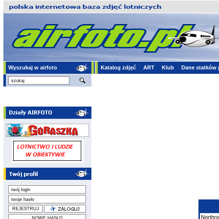
Wyszukaj w airfoto
Katalog zdjęć
ART
Klub
Dane statków 
Northro