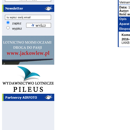
Vietnam
Data:
1
Autor:
Ilość w
Opis
zapisz
Aparat
wypisz
Ekspoz
Kome
2016-
LKKB